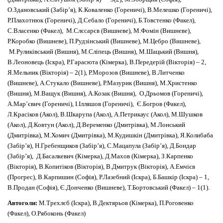
О.Здановський (Забір’я), К.Коваленко (Гореничі), В.Мелешко (Гореничі),
Р.Плахотнюк (Гореничі), Д.Себало (Гореничі), Б.Товстенко (Факел),
С.Власенко (Факел), М.Слєсарєв (Вишневе), М.Фомін (Вишневе),
Р.Коробко (Вишневе), П.Рудзінський (Вишневе), М.Цебро (Вишневе),
М.Руликівський (Вишня), М.Сліпець (Вишня), М.Шацький (Вишня),
В.Леоновець (Іскра), Р.Гарасюта (Кімерка), В.Передерій (Вікторія) – 2,
Я.Мельник (Вікторія) – 2(1), Р.Морозов (Вишневе), В.Литченко
(Вишневе), А.Стукало (Вишневе), Р.Мазурик (Вишня), М.Христенко
(Вишня), М.Ващук (Вишня), А.Козак (Вишня), О.Дрьомов (Гореничі),
А.Мар’євич (Гореничі), І.Ілляшов (Гореничі), Є.Богров (Факел),
Л.Красіков (Акол), В.Шкарупа (Акол), А.Петрикаус (Акол), М.Шушков
(Акол), Д.Ковтун (Акол), Д.Веременко (Дмитрівка), М.Лонський
(Дмитрівка), М.Хомич (Дмитрівка), М.Кудишкін (Дмитрівка), Я.Колибаба
(Забір’я), Н.Гребенщиков (Забір’я), С.Мацапула (Забір’я), Д.Бондар
(Забір’я), Д.Басалкевич (Кімерка), Д.Махов (Кімерка), З.Карпенко
(Вікторія), В.Копитіков (Вікторія), В.Дмитрук (Вікторія), А.Емчієв
(Прогрес), В.Карпишин (Софія), Р.Лазебний (Іскра), Б.Башкір (Іскра) – 1,
В.Продан (Софія), Є.Донченко (Вишневе), Т.Бортовський (Факел) – 1(1).
Автоголи:
М.Трехлєб (Іскра), В.Дектярьов (Кімерка), П.Роговенко
(Факел), О.Рябоконь (Факел)