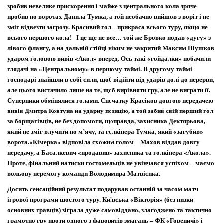
зробив невелике прискорення і майже з центрального кола зряче
пробив по воротах Данила Тумка, а той необачно вийшов з воріт і не
зміг відвезти загрозу. Красивий гол – прикраса всього туру, якщо не
всього першого кола! І це ще не все… той же Бровко подав «дугу» з
лівого флангу, а на дальній стійці ніким не закритий Максим Шушков
ударом головою вивів «Акол» вперед. Ось такі «гойдалки» побачили
глядачі на «Центральному» в першому таймі. В другому таймі
господарі знайшли в собі сили, щоб відійти від ударів долі до перерви,
але цього вистачило лише на те, щоб вирівняти гру, але не виграти її.
Суперники обмінялися голами. Спочатку Красіков довгою передачею
вивів Дмитра Ковтуна на ударну позицію, а той забив свій перший гол
за борщагівців, не без допомоги, щоправда, захисника Дектярьова,
який не зміг влучити по м
’
ячу, та голкіпера Тумка, який «загубив»
ворота.
«Кімерка» відповіла схожим голом – Махов віддав довгу
передачу, а Басалкевич «продавив» захисника та голкіпера «Акола».
Проте, фінальний натиски гостомельців не увінчався успіхом – маємо
вольову перемогу команди Володимира Матвієнка.
Досить сенсаційний результат подарував останній за часом матч
ігрової програми шостого туру. Київська «Вікторія» (без низки
основних гравців) зіграла дуже самовіддано, злагоджено та тактично
грамотно гру проти одного з фаворитів змагань – ФК «Гореничі» і