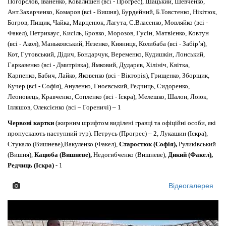
Погорєлов, Іваненко, Ковалишен (всі - Прогрес), Шацький, Шевченко,
Ант.Захарченко, Комаров (всі - Вишня), Бурдейний, Б.Товстенко, Нікітюк,
Богров, Пищик, Чайка, Марценюк, Лагута, С.Власенко, Мовляйко (всі -
Факел), Петрикаус, Кисіль, Бровко, Морозов, Гусін, Матвієнко, Ковтун
(всі - Акол), Маньковський, Незенко, Кияниця, Колибаба (всі - Забір’я),
Кот, Гутовський, Дідич, Бондарчук, Веременко, Кудишкін, Лонський,
Гаркавенко (всі - Дмитрівка), Ямковий, Дударєв, Хілініч, Квітка,
Карпенко, Бабич, Лайко, Яковенко (всі - Вікторія), Грищенко, Зборщик,
Кучер (всі - Софія), Ануленко, Гноєвський, Редчиць, Сидоренко,
Леоновець, Кравченко, Сопленко (всі - Іскра), Мелешко, Шалон, Лоюк,
Ілляшов, Олексієнко (всі – Гореничі) – 1
Червоні картки
(жирним шрифтом виділені гравці та офіційні особи, які
пропускають наступний тур). Петрусь (Прогрес) – 2, Лукашин (Іскра),
Стукало (Вишневе),Вакуленко (Факел),
Старостюк (Софія),
Руликівський
(Вишня),
Кацюба (Вишневе),
Недогибченко (Вишневе),
Дикий (Факел),
Редчиць (Іскра)
- 1
Відеогалерея