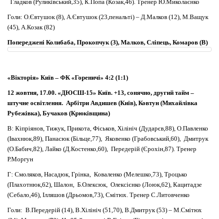
Гладков (Руликівський,35), К.Попа (Козак,46). Тренер Ю.Миколаєнко
Голи: О.Євтушок (8), А.Євтушок (23,пенальті) – Д.Малков (12), М.Ващук
(45), А.Козак (82)
Попереджені Колибаба, Прокопчук (З), Малков, Сліпець, Комаров (В)
«Вікторія» Київ – ФК «Гореничі» 4:2 (1:1)
12 жовтня, 17.00. «ДЮСШ-15» Київ. +13, сонячно, другий тайм –
штучне освітлення. Арбітри Авдишев (Київ), Ковтун (Михайлівка
Рубежівка), Бучаков (Крюківщина)
В: Кіпріянов, Тижук, Прикота, Фіськов, Хілініч (Дударєв,88), О.Павленко
(Івахнюк,89), Панасюк (Більце,77), Яковенко (Грабовський,60), Дмитрук
(О.Бабич,82), Лайко (Д.Костенко,60), Передерій (Єрохін,87). Тренер
Р.Моргун
Г: Смоляков, Насадюк, Грінка, Коваленко (Мелешко,73), Троцько
(Плахотнюк,62), Шалон, Б.Олексюк, Олексієнко (Лоюк,62), Кацитадзе
(Себало,46), Ілляшов (Дрьомов,73), Смітюх. Тренер С.Литовченко
Голи: В.Передерій (14), В.Хілініч (51,70), В.Дмитрук (53) – М.Смітюх