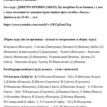
Гол туру: ДМИТРО БРОВКО (АКОЛ). Це потрібно було бачити, і у вас
є така можливість завдяки трансляціям пресслужби «Аколу».
Дивіться на 55:45… тут:
https://www.youtube.com/watch?v=OECpFmtJ2rg
Збірна туру (після прізвища - кількість потраплянь в збірну туру):
Кіпріянов (Вікторія) – Смоляк (Дмитрівка), Малков (2) (Вишня), Цебро (2)
(Вишневе), Кляшторний (2) (Дмитрівка) - Хілініч (Вікторія) - Красіков
(Акол), Мнишенко (3) (Вишневе), Руликівський (Вишня), Бровко (3)
(Акол) - Павленко (Іскра). Тренер Ю.Миколаєнко (2) (Вишня)
Бомбардирський реєстр (в дужках – голи з пенальті):
О.Євтушок (Забір’я) - 6,
О.Масник (Кімерка) – 6(2), В.Цибулько (Іскра) -
5,Д.Бойко (Кімерка), Я.Шалон (Гореничі), М.Смітюх (Гореничі),
Я.Мнишенко (Вишневе), Д.Бровко (Акол), Д.Павленко (Іскра) – 4, О.Котюк
(Акол) – 4(4), Н.Кацитадзе (Гореничі), Д.Пишков (Акол), А.Чайка (Факел),
А.Мовляйко (Факел), В.Хілініч (Вікторія), Д.Малков (Вишня),
М.Самарський (Софія) - 3, А.Гукасян (Софія) - 3(1), В.Федоренко
(Дмитрівка), А.Євтушок (Забір’я) – 3(2), М.Зборщик (Софія),