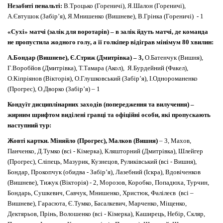
Незабиті пенальті:
В.Троцько (Гореничі), Я.Шалон (Гореничі),
А.Євтушок (Забір’я), Я.Мнишенко (Вишневе), В.Грінка (Гореничі) - 1
«Сухі» матчі (залік для воротарів) – в залік йдуть матчі, де команда
не пропустила жодного голу, а її голкіпер відіграв мінімум 80 хвилин:
А.Бондар (Вишневе), Є.Стриж (Дмитрівка) – 3,
О.Батенчук (Вишня),
Г.Воробйов (Дмитрівка), Т.Тамара (Акол), Я.Бурдейний (Факел),
О.Кіпріянов (Вікторія), О.Глушковський (Забір’я), І.Однороманенко
(Прогрес), О.Дворко (Забір’я) – 1
Кондуїт дисциплінарних заходів (попередження та вилучення) –
жирним шрифтом виділені гравці та офіційні особи, які пропускають
наступний тур:
Жовті картки.
Міняйло (Прогрес), Малков (Вишня)
– 3, Махов,
Панченко, Д.Тумко (всі - Кімерка), Кляшторний (Дмитрівка), Шлейгер
(Прогрес), Сліпець, Мазурик, Кузнецов, Руликівський (всі - Вишня),
Бондар, Прокопчук (обидва - Забір’я), Лазебний (Іскра), Вдовіченков
(Вишневе), Тижук (Вікторія) - 2, Морозов, Коробко, Попадюха, Турчин,
Бондарь, Сушкевич, Савчук, Мнишенко, Христюк, Фалілеєв (всі –
Вишневе), Гарасюта, Є.Тумко, Басалкевич, Марченко, Міщенко,
Дектярьов, Прінь, Волошенко (всі - Кімерка), Каширець, Небір, Скляр,