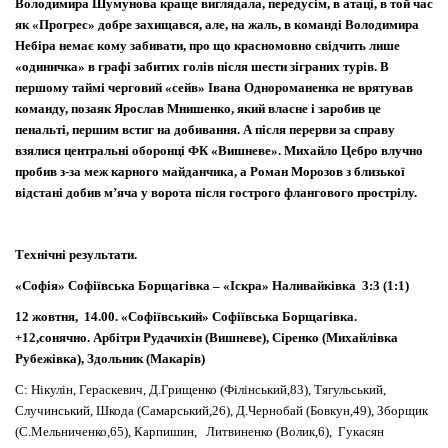
Володимира Шумунова краще виглядала, передусім, в атаці, в той час
як «Прогрес» добре захищався, але, на жаль, в команді Володимира
Небіра немає кому забивати, про що красномовно свідчить лише
«одиничка» в графі забитих голів після шести зіграних турів. В
першому таймі черговий «сейв» Івана Однороманенка не врятував
команду, позаяк Ярослав Мнишенко, який власне і заробив це
пенальті, першим встиг на добивання. А після перерви за справу
взялися центральні оборонці ФК «Вишневе». Михайло Цебро влучно
пробив з-за меж карного майданчика, а Роман Морозов з близької
відстані добив м
’
яча у ворота після гострого флангового прострілу.
Технічні результати.
«Софія» Софіївська Борщагівка – «Іскра» Наливайківка 3:3 (1:1)
12 жовтня, 14.00. «Софіївський» Софіївська Борщагівка.
+12,сонячно. Арбітри Рудачихін (Вишневе), Сіренко (Михайлівка
Рубежівка), Здольник (Макарів)
С: Нікулін, Гераскевич, Д.Грищенко (Філінський,83), Тягульський,
Случинський, Шкода (Самарський,26), Д.Чернобай (Бовкун,49), Зборщик
(С.Мельниченко,65), Карпишин, Литвиненко (Волик,6), Гукасян