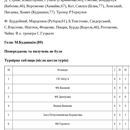
(Бабенко,46), Веременко (Хамайко,67), Кот, Савлук (Білик,77), Лонський,
Писанка, Хомич (Кудишкін,77). Тренер Р.Теркулов
Ф: Бурдейний, Марценюк (Рубцов,61), Б.Товстенко, Свідерський,
С.Власенко, Нікітюк, Фещенко, Пищик, Бурда (Король,46), Роговенко,
Чайка. В.о. тренера С.Гуцкало
Голи: М.Кудишкін (89)
Попереджень та вилучень не було
Турнірна таблиця (після шести турів)
М
Команда
І
П
Н
1
СК Забір’я
6
4
1
2
ФК Вишневе
6
4
0
3
ФК Дмитрівка
6
4
0
4
Вишня Вишневе
6
3
3
5
Акол Петропавлівська Борщагівка
6
3
2
6
ФК Гореничі
6
3
1