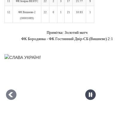
11
ФК Боярка ВЕНТС
22
2
3
17
21:77
9
12
ФК Вишневе-2
22
0
1
21
10:83
1
(30001089)
Примітка: Золотий матч
ФК Бородянка - ФК Гостинний Двір-СБ (Вишневе) 2:1