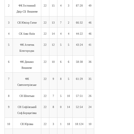
2
ФК Гостинний
22
15
4
3
87:20
49
Двір-СБ Вишневе
3
СК Юніор Гатне
22
13
7
2
66:32
46
4
СК Аякс Київ
22
14
4
4
44:22
46
5
ФК Атлетик
22
12
5
5
43:24
41
Білогородка
6
ФК Динамо
22
10
6
6
58:38
36
Вишневе
7
ФК
22
9
8
5
61:29
35
Святопетрівське
8
СК Шпитьки
22
7
5
10
57:51
26
9
СК Софіївський
22
8
0
14
52:54
24
Соф.Борщагівка
10
СК Юрівка
22
3
1
18
18:124
10