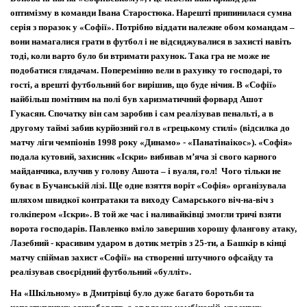
оптимізму в команди Івана Старостюка. Нарешті припинилася сумна
серія з поразок у «Софії». Потрібно віддати належне обом командам –
вони намагалися грати в футбол і не відсиджувалися в захисті навіть
тоді, коли варто було би втримати рахунок. Така гра не може не
подобатися глядачам. Поперемінно вели в рахунку то господарі, то
гості, а врешті футбольний бог вирішив, що буде нічия. В «Софії»
найбільш помітним на полі був харизматичний форвард Ашот
Гукасян. Спочатку він сам заробив і сам реалізував пенальті, а в
другому таймі забив курйозний гол в «грецькому стилі» (відсилка до
матчу ліги чемпіонів 1998 року «Динамо» - «Панатінаікос»). «Софія»
подала кутовий, захисник «Іскри» вибивав м
’
яча зі свого карного
майданчика, влучив у голову Ашота – і вуаля, гол! Чого тільки не
буває в Бучанській лізі. Ще одне взяття воріт «Софія» організувала
шляхом швидкої контратаки та виходу Самарського віч-на-віч з
голкіпером «Іскри». В той же час і наливайківці змогли тричі взяти
ворота господарів. Павленко вміло завершив хорошу флангову атаку,
Лазебний - красивим ударом в дотик метрів з 25-ти, а Башкір в кінці
матчу спіймав захист «Софії» на створенні штучного офсайду та
реалізував своєрідний футбольний «булліт».
На «Шкільному» в Дмитрівці було дуже багато боротьби та