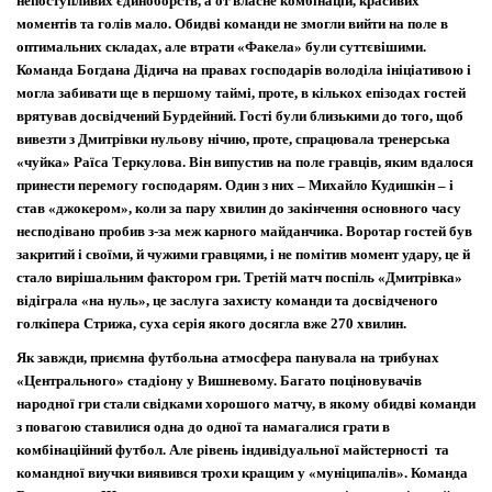
непоступливих єдиноборств, а от власне комбінацій, красивих
моментів та голів мало. Обидві команди не змогли вийти на поле в
оптимальних складах, але втрати «Факела» були суттєвішими.
Команда Богдана Дідича на правах господарів володіла ініціативою і
могла забивати ще в першому таймі, проте, в кількох епізодах гостей
врятував досвідчений Бурдейний. Гості були близькими до того, щоб
вивезти з Дмитрівки нульову нічию, проте, спрацювала тренерська
«чуйка» Раїса Теркулова. Він випустив на поле гравців, яким вдалося
принести перемогу господарям. Один з них – Михайло Кудишкін – і
став «джокером», коли за пару хвилин до закінчення основного часу
несподівано пробив з-за меж карного майданчика. Воротар гостей був
закритий і своїми, й чужими гравцями, і не помітив момент удару, це й
стало вирішальним фактором гри. Третій матч поспіль «Дмитрівка»
відіграла «на нуль», це заслуга захисту команди та досвідченого
голкіпера Стрижа, суха серія якого досягла вже 270 хвилин.
Як завжди, приємна футбольна атмосфера панувала на трибунах
«Центрального» стадіону у Вишневому. Багато поціновувачів
народної гри стали свідками хорошого матчу, в якому обидві команди
з повагою ставилися одна до одної та намагалися грати в
комбінаційний футбол. Але рівень індивідуальної майстерності та
командної виучки виявився трохи кращим у «муніципалів». Команда