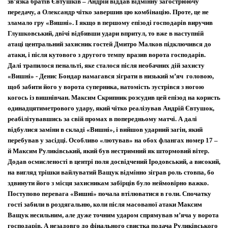
зв
’
язка братів Євтушків – Андрій віддав відмінну загострюючу
передачу, а Олександр чітко завершив цю комбінацію. Проте, це не
зламало гру «Вишні». І якщо в першому епізоді господарів виручив
ФК Гореничі Володар Кубка Бучанського району в сезоні 25/26
Глушковський, двічі відбивши удари впритул, то вже в наступній
атаці центральний захисник гостей Дмитро Малков підключився до
атаки, і після кутового з другого темпу вразив ворота господарів.
Далі трапилося пенальті, яке сталося після необачних дій захисту
«Вишні» - Денис Бондар намагався зіграти в низький м’яч головою,
щоб забити його у ворота суперника, натомість зустрівся з ногою
когось із вишнівчан. Максим Скрипник розсудив цей епізод на користь
одинадцятиметрового удару, який чітко реалізував Андрій Євтушок,
реабілітувавшись за свій промах в попередньому матчі. А далі
відбулися заміни в складі «Вишні», і вийшов ударний загін, який
перебував у засідці. Особливо «лютував» на обох флангах номер 17 –
й Максим Руликівський, який був нестримний як штормовий вітер.
Додав осмисленості в центрі поля досвідчений Іродовський, а високий,
на вигляд трішки вайлуватий Ващук відмінно зіграв роль стовпа, бо
здвинути його з місця захисникам забірців було неймовірно важко.
Поступово перевага «Вишні» почала втілюватися в голи. Спочатку
гості забили в роздягальню, коли після масованої атаки Максим
Ващук несильним, але дуже точним ударом спрямував м
’
яча у ворота
господарів. А незадовго до фінального свистка подача Руликівського