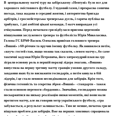
В центральному матчі туру на забірському «Нептуні» було все для
хорошого змістовного футболу. І чудовий газон, і прекрасна сонячна
погода, така жадана в середині жовтня, і авторитетна бригада
арбітрів, і гросмейстерська тренерська дуель, і гаряча публіка на
трибунах, і дві амбітні цікаві команди.. І матч виправдав усі
очікування. Перед початком гри відбулася приємна церемонія
віншування заслуженого тренера та футболіста Юрія Миколаєнка.
Голова ГС БРАФ Василь Олексюк привітав головного тренера
«Вишні» з 60-річчям та вручив іменну футболку. Як виявилося потім,
СК "Софія" Соф.Борщагівка Переможець XVI Меморіалу Чанових
«коуч» гостей став, якщо можна так сказати, «левом матчу», бо саме
2025/2026
тактичні задумки Юрія Петровича, його хитромудрий план на гру
зіграли основну роль в першій поразці лідера змагань. «Вишня»
випустила на першу третину матчу гравців умовно другого складу,
завдання яких було виснажити господарів, а потім кинула в бій
лідерів, і це стало певною несподіванкою для забірців. Крім того,
фізична готовність та секретна зброя «Вишні» - стандарти – також
стали основою перемоги «бордових». Звичайно, господарям можна
поскаржитися на низьку реалізацію низки моментів, які вони мали
протягом матчу, але як говорив метр українського футболу, «гра
забувається, а результат залишається». Тим не менше, початок гри не
віщував проблем для забірців. Вже на перших хвилинах спрацювала