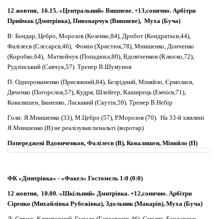
12 жовтня, 16.15. «Центральний» Вишневе. +13,сонячно. Арбітри
Приймак (Дмитрівка), Пивоварчук (Вишневе), Муха (Буча)
В: Бондар, Цебро, Морозов (Козенко,84), Дробот (Кондратьєв,44),
Фалілеєв (Слєсарєв,46), Фомін (Христюк,78), Мнишенко, Донченко
(Коробко,64), Матвейчук (Попадюха,80), Вдовіченков (Клюско,72),
Рудзінський (Савчук,57). Тренер В.Шумунов
П: Однороманенко (Присяжний,84), Безрідний, Міняйло, Єрмолаєв,
Дяченко (Погорєлов,57), Кудря, Шлейгер, Каширець (Емчієв,71),
Ковалишен, Іваненко, Ласкавий (Скутін,59). Тренер В.Небір
Голи: Я.Мнишенко (33), М.Цебро (57), Р.Морозов (70). На 33-й хвилині
Я.Мнишенко (В) не реалізував пенальті (воротар)
Попереджені Вдовиченков, Фалілеєв (В), Ковалишен, Міняйло (П)
ФК «Дмитрівка» - «Факел» Гостомель 1:0 (0:0)
12 жовтня, 10.00. «Шкільний» Дмитрівка. +12,сонячно. Арбітри
Сіренко (Михайлівка Рубежівка), Здольник (Макарів), Муха (Буча)
Д: Стриж, Кляшторний, Гупало (Гаркавенко,46), Смоляк, Бондарчук