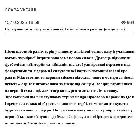
СЛАВА УКРАЇНІ!
15.10.2025 16:58
664
Огляд шостого туру чемпіонату Бучанського району (вища ліга)
Після шести зіграних турів у вищому дивізіоні чемпіонату Бучанщини
вогонь турнірної інтриги запалав з новою силою. Дровець підкинули
футболісти «Вікторії» та «Вишні», які здобули красиві перемоги над
фаворитами та лідерами і сплутали всі карти в поточній табелі про
ранги. Між сьомим та першим місцем відстань лише в чотири залікові
пункти – оце так штовханина за місце під сонцем. Забірці втрималися
на першій сходинці, але тепер конкуренти дихають їм в спину.
Враховуючи що в наступному турі команда Ярослава Карабкіна їде в
Гореничі, а також відбудеться вишневе дербі, то можемо очікувати
ФК "Буча Фортуна" Буча Фіналіст Меморіалу Олега Макарова сез
будь-якого нового лідера. На протилежному полюсі турнірної таблиці
перший заліковий пункт здобула «Софія», а от «Прогрес» продовжує
не забивати. Як це було, читайте нижче…