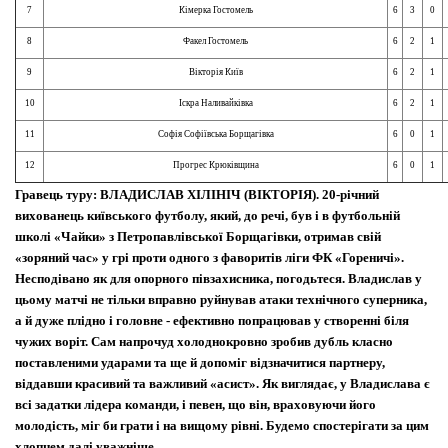
7
Кімерка Гостомель
6
3
0
8
Факел Гостомель
6
2
1
9
Вікторія Київ
6
2
1
10
Іскра Наливайківка
6
2
1
11
Софія Софіївська Борщагівка
6
0
1
12
Прогрес Крюківщина
6
0
1
Гравець туру: ВЛАДИСЛАВ ХІЛІНІЧ (ВІКТОРІЯ). 20-річний
вихованець київського футболу, який, до речі, був і в футбольній
школі «Чайки» з Петропавлівської Борщагівки, отримав свій
«зоряний час» у грі проти одного з фаворитів ліги ФК «Гореничі».
Несподівано як для опорного півзахисника, погодьтеся. Владислав у
цьому матчі не тільки вправно руйнував атаки технічного суперника,
а й дуже плідно і головне - ефективно попрацював у створенні біля
чужих воріт. Сам напрочуд холоднокровно зробив дубль класно
поставленими ударами та ще й допоміг відзначитися партнеру,
віддавши красивий та важливий «асист». Як виглядає, у Владислава є
всі задатки лідера команди, і певен, що він, враховуючи його
молодість, міг би грати і на вищому рівні. Будемо спостерігати за цим
хлопцем далі уважніше.