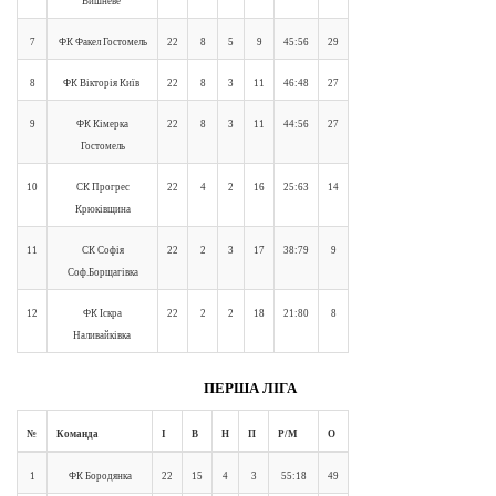
Вишневе
7
ФК Факел Гостомель
22
8
5
9
45:56
29
8
ФК Вікторія Київ
22
8
3
11
46:48
27
9
ФК Кімерка
22
8
3
11
44:56
27
Гостомель
10
СК Прогрес
22
4
2
16
25:63
14
Крюківщина
11
СК Софія
22
2
3
17
38:79
9
Соф.Борщагівка
12
ФК Іскра
22
2
2
18
21:80
8
Наливайківка
ПЕРША ЛІГА
№
Команда
І
В
Н
П
Р/М
О
1
ФК Бородянка
22
15
4
3
55:18
49