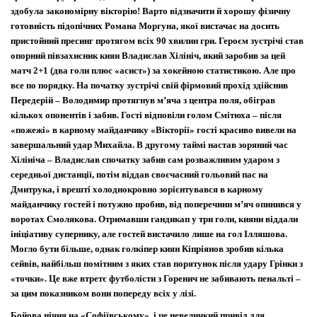
здобула закономірну вікторію! Варто відзначити й хорошу фізичну
готовність підопічних Романа Моргуна, якої вистачає на досить
пристойний пресинг протягом всіх 90 хвилин гри. Героєм зустрічі став
опорний півзахисник киян Владислав Хілініч, який заробив за цей
матч 2+1 (два голи плюс «асист») за хокейною статистикою. Але про
все по порядку. На початку зустрічі свій фірмовий прохід здійснив
Передерій – Володимир протягнув м’яча з центра поля, обіграв
кількох опонентів і забив. Гості відповіли голом Смітюха – після
«пожежі» в карному майданчику «Вікторії» гості красиво вивели на
завершальний удар Михайла. В другому таймі настав зоряний час
Хілініча – Владислав спочатку забив сам розважливим ударом з
середньої дистанції, потім віддав своєчасний гольовий пас на
Дмитрука, і врешті холоднокровно зорієнтувався в карному
майданчику гостей і потужно пробив, від поперечини м’яч опинився у
воротах Смолякова. Отримавши гандикап у три голи, кияни віддали
ініціативу супернику, але гостей вистачило лише на гол Ілляшова.
Могло бути більше, однак голкіпер киян Кіпріянов зробив кілька
сейвів, найбільш помітним з яких став порятунок після удару Грінки з
«точки». Це вже втретє футболісти з Горенич не забивають пенальті –
за цим показником вони попереду всіх у лізі.
Бойова нічия на «Софіївському», і це невеличкий привід для