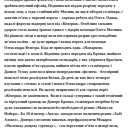
зробити штучний офсайд, Подшивалов віддав розрізну передачу у
вільну зону, а туди з глибини вбіг Масник, на паузі обіграв голкіпера, і
закотив м’яча у порожні ворота – хороша робота від Олега. Однак,
надалі фортуна відвернулася від «Кімерки». Особливо сильним
ударом стала важка травма одного з лідерів команди Олега Масника.
На рівному місці в центрі поля він отримав розрив хрестоподібних
зв'язок коліна – це дуже прикра і важка втрата для команди
Олександра Венгера. Біда не приходить одна. «Наварили»
гостомельці і в захисті. Відмінна довга передача від Бровка знайшла
щілину між двома центрбеками господарів, у яку увірвався Красіков,
класно прийняв м’яч грудьми, вийшов віч-на-віч з голкіпером, і
Данилу Тумку довелося ціною попередження «фолити» - безспірний
пенальті чітко реалізував Котюк. До речі, це вже його четверте
влучання з «точки» в сезоні і поки в Олександра стопроцентна
реалізація пенальті. На цьому неприємності для стража воріт
«Кімерки» не закінчилися. Коли в складі суперника є такий технічний
та віртуозний гравець як Дмитро Бровко, голкіперам потрібно бути
дуже уважними і не включати без необхідності режим «Мануеля
Нойєра». Бо 20-й номер «Акола» завжди може включити режим «Хабі
Алонсо». Дмитро елегантно виконав, перефразовуючи Моцарта
«Маленьку дощову серенаду», - сам перехопив м
’
яча в центрі поля,