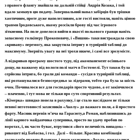
з правого флангу знайшла на дальній стійці Андрія Козака, і той
вдало замкнув цю подачу. Завершальний навал забірців був трішки
хаотичним, проте дуже наполегливим, але гості вистояли, навіть ціною
травми Іродовського, якому розсікли брову під час ігрового
зіткнення. На поле довелося вийти в якості польового гравця навіть
запасному голкіперу Прокоповичу, і «Вишня» таки вистраждала свою
«криваву» перемогу, яка закрутила інтригу в турнірній таблиці до
максимуму. Зверніть увагу на неї трохи нижче, і самі все зрозумієте.
А відкривав програму шостого туру, під акомпанемент осіннього
дощу, на важкому від вологи полі матч в Гостомелі. Тут також була
серйозна інтрига, бо грали дві команди – сусіди в турнірній таблиці,
які розташувалися безпосередньо за лідерами, тобто гра була за шість
очок. Починалося все для господарів просто чудово, а от закінчилося
– плачевно, і тут мова не тільки про суто спортивний результат.
«Кімерка» швидко повела в рахунку, і це стало наслідком не тільки
певної неготовності захисників «Аколу» до важкого поля, а й простого
фарту. Масник перевів м
’
яча на Гарасюту,
а Роман, наблизившись до
лінії карного майданчика суперника, просто на удачу пробив по
воротах, і, як часто буває, втрутився «його величність випадок» -
рикошет від Бабаєва, і гол. Далі – більше. Красива комбінація
господарів правим флангом, і поки захисники «Акола» намагалися