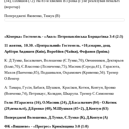
(34), І.Ілляшов (72). На 85-й хвилині В.Грінка (Г) не реалізував пенальті
(воротар)
Попереджені Яковенко, Тижук (В)
«Кімерка» Гостомель - «Акол» Петропавлівська Борщагівка 3:4 (2:3)
11 жовтня, 10.30. «Центральний» Гостомель. +10,хмарно, дощ.
Арбітри Авдишев (Київ), Воробйов (Чайки), Фофанов (Ірпінь)
К: Д.Тумко, Басалкевич, Волошенко (Є.Тумко,70), Овчинников, Дектярьов
(Ісько,70), Є.Власенко (Лісниченко,75), Масник (Середа,41), Гарасюта,
Махов (Панченко,85), Подшивалов, Охрамович (Кривенко,56). Тренер
О.Венгер
А: Тамара, Гусін, Бабаєв, Шушков, Красіков, Котюк, Ковтун, Бровко
(Вовченко,74), Петрикаус, Колядин, Шкарупа. Тренер С.Симоненко
Голи: Р.Гарасюта (16), О.Масник (24), Д.Басалкевич (84) - О.Котюк
(29,пенальті), Д.Бровко (40), М.Шушков (45+2), Д.Ковтун (63)
Попереджені Волошенко, Д.Тумко, Є.Тумко (К), Д.Ковтун (А)
ФК «Вишневе» - «Прогрес» Крюківщина 3:0 (1:0)