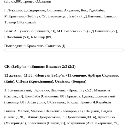
(Бірюк,80). Тренер О.Єжаков
І: Лукашин, Д.Сидоренко, Сопленко, Ануленко, Кос, Рудобаба,
М.Кравченко (Бабічук,75), Леоновець, Лазебний, Д.Павленко, Башкір.
Тренер О.Канський
Голи: А.Гукасян (9,пенальті,73), М.Самарський (59) - Д.Павленко (27),
Р.Лазебний (53), Б.Башкір (89)
Попереджені Кравченко, Сопленко (І)
СК «Забір
’
я» - «Вишня» Вишневе 2:3 (2:2)
12 жовтня, 11.00. «Нептун» Забір’я. +13,сонячно. Арбітри Скрипник
(Київ), С.Попа (Крюківщина), Овдієнко (Боярка)
З: Глушковський, Здоренко, Ніколенко (Прокопчук,52), Мацапула
(Скоряк,58), Колибаба (Сапоненко,80), Брильов, Царюк, Здановський
(Кияниця,68), А.Євтушок, О.Євтушок, Бондар. Тренер Я.Карабкін
Вишня: Малюк, Малков, Шевченко (Комаров,72), Шацький, Саідов
(Сліпець,28), Дячок (Іродовський,35, Прокопович,90+4), Христенко
(Мазурик,46), Колесников (Ващук,35), Бояршинов (Ант.Захарченко,75),