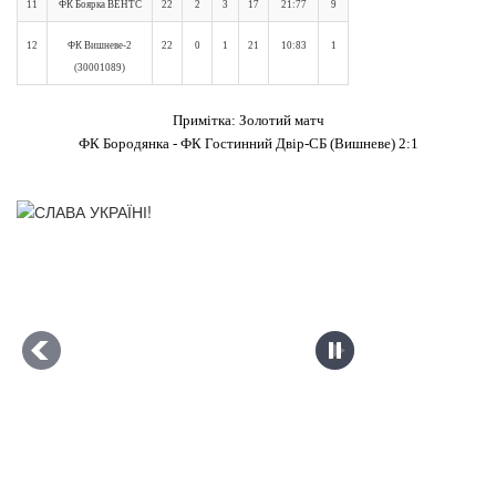
11
ФК Боярка ВЕНТС
22
2
3
17
21:77
9
12
ФК Вишневе-2
22
0
1
21
10:83
1
(30001089)
Примітка: Золотий матч
ФК Бородянка - ФК Гостинний Двір-СБ (Вишневе) 2:1