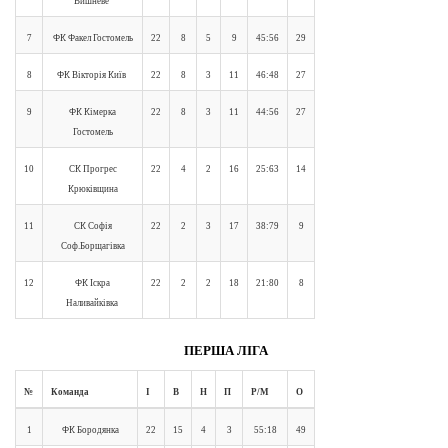
Вишневе
7
ФК Факел Гостомель
22
8
5
9
45:56
29
8
ФК Вікторія Київ
22
8
3
11
46:48
27
9
ФК Кімерка
22
8
3
11
44:56
27
Гостомель
10
СК Прогрес
22
4
2
16
25:63
14
Крюківщина
11
СК Софія
22
2
3
17
38:79
9
Соф.Борщагівка
12
ФК Іскра
22
2
2
18
21:80
8
Наливайківка
ПЕРША ЛІГА
№
Команда
І
В
Н
П
Р/М
О
1
ФК Бородянка
22
15
4
3
55:18
49