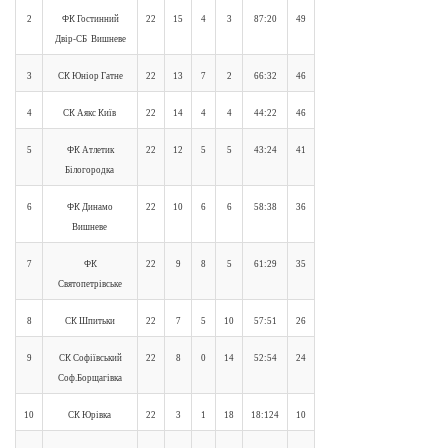
2
ФК Гостинний
22
15
4
3
87:20
49
Двір-СБ Вишневе
3
СК Юніор Гатне
22
13
7
2
66:32
46
4
СК Аякс Київ
22
14
4
4
44:22
46
5
ФК Атлетик
22
12
5
5
43:24
41
Білогородка
6
ФК Динамо
22
10
6
6
58:38
36
Вишневе
7
ФК
22
9
8
5
61:29
35
Святопетрівське
8
СК Шпитьки
22
7
5
10
57:51
26
9
СК Софіївський
22
8
0
14
52:54
24
Соф.Борщагівка
10
СК Юрівка
22
3
1
18
18:124
10