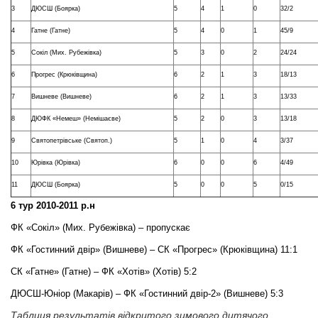
3
ДЮСШ (Боярка)
5
4
1
0
32/2
4
Гатне (Гатне)
5
4
0
1
45/9
5
Сокіл (Мих. Рубежівка)
5
3
0
2
24/24
6
Прогрес (Крюківщина)
6
2
1
3
18/13
7
Вишневе (Вишневе)
6
2
1
3
13/33
8
ДЮФК «Немеш» (Немішаєве)
5
2
0
3
13/18
9
Святопетрівське (Святоп.)
5
1
0
4
3/37
10
Юрівка (Юрівка)
6
0
0
6
4/49
11
ДЮСШ (Боярка)
5
0
0
5
0/15
6 тур 2010-2011 р.н
ФК «Сокіл» (Мих. Рубежівка) – пропускає
ФК «Гостинний двір» (Вишневе) – СК «Прогрес» (Крюківщина) 11:1
СК «Гатне» (Гатне) – ФК «Хотів» (Хотів) 5:2
ДЮСШ-Юніор (Макарів) – ФК «Гостинний двір-2» (Вишневе) 5:3
Таблиця результатів відкритого зимового дитячого