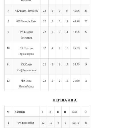
Вишневе
7
ФК Факел Гостомель
22
8
5
9
45:56
29
8
ФК Вікторія Київ
22
8
3
11
46:48
27
9
ФК Кімерка
22
8
3
11
44:56
27
Гостомель
10
СК Прогрес
22
4
2
16
25:63
14
Крюківщина
11
СК Софія
22
2
3
17
38:79
9
Соф.Борщагівка
12
ФК Іскра
22
2
2
18
21:80
8
Наливайківка
ПЕРША ЛІГА
№
Команда
І
В
Н
П
Р/М
О
1
ФК Бородянка
22
15
4
3
55:18
49