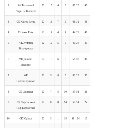
2
ФК Гостинний
22
15
4
3
87:20
49
Двір-СБ Вишневе
3
СК Юніор Гатне
22
13
7
2
66:32
46
4
СК Аякс Київ
22
14
4
4
44:22
46
5
ФК Атлетик
22
12
5
5
43:24
41
Білогородка
6
ФК Динамо
22
10
6
6
58:38
36
Вишневе
7
ФК
22
9
8
5
61:29
35
Святопетрівське
8
СК Шпитьки
22
7
5
10
57:51
26
9
СК Софіївський
22
8
0
14
52:54
24
Соф.Борщагівка
10
СК Юрівка
22
3
1
18
18:124
10