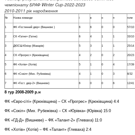
чемпіонату БРАФ Winter Cup-2022-2023
2010-2011 рік народження
№
Назва команди
і
в
н
п
голи
1
ФК «Гостинний двір» (Вишневе )
6
6
0
0
57/10
2
СК «Гатне» (Гатне)
6
4
1
1
33/10
3
ДЮСШ-Юніор (Макарів)
5
3
1
1
25/14
4
СК «Прогрес» (Крюківщина)
4
2
0
2
20/23
5
ФК «Хотів» (Хотів)
5
1
0
4
17/39
6
ФК «Сокіл» (Мих. Рубежівка)
4
1
0
3
8/32
7
ФК «Гост. двір-2» (Вишневе)
6
0
0
6
12/41
8 тур 2008-2009 р.н
ФК «Євро-сіті» (Крюківщина) – СК «Прогрес» (Крюківщина) 4:4
ФК «Сокіл» (Мих. Рубежівка) – СК «Юрівка» (Юрівка) 15:0
ФК «ГД-Д» (Вишневе) – ФК «Талант-2» (Глеваха) 11:0
ФК «Хотів» (Хотів) – ФК «Талант» (Глеваха) 2:4