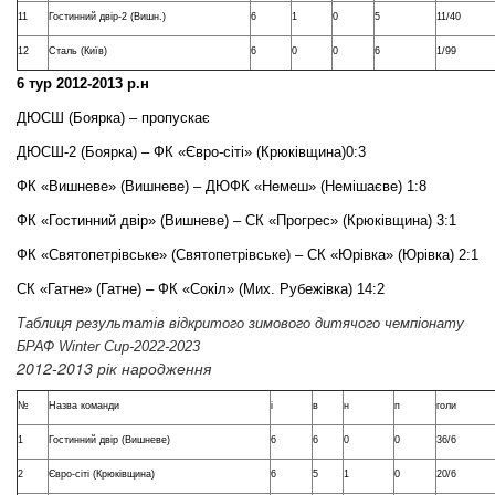
11
Гостинний двір-2 (Вишн.)
6
1
0
5
11/40
12
Сталь (Київ)
6
0
0
6
1/99
6 тур 2012-2013 р.н
ДЮСШ (Боярка) – пропускає
ДЮСШ-2 (Боярка) – ФК «Євро-сіті» (Крюківщина)0:3
ФК «Вишневе» (Вишневе) – ДЮФК «Немеш» (Немішаєве) 1:8
ФК «Гостинний двір» (Вишневе) – СК «Прогрес» (Крюківщина) 3:1
ФК «Святопетрівське» (Святопетрівське) – СК «Юрівка» (Юрівка) 2:1
СК «Гатне» (Гатне) – ФК «Сокіл» (Мих. Рубежівка) 14:2
Таблиця результатів відкритого зимового дитячого чемпіонату
БРАФ Winter Cup-2022-2023
2012-2013 рік народження
№
Назва команди
і
в
н
п
голи
1
Гостинний двір (Вишневе)
6
6
0
0
36/6
2
Євро-сіті (Крюківщина)
6
5
1
0
20/6