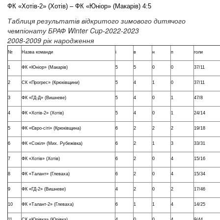
ФК «Хотів-2» (Хотів) – ФК «Юніор» (Макарів) 4:5
Таблиця результатів відкритого зимового дитячого
чемпіонату БРАФ Winter Cup-2022-2023
2008-2009 рік народження
№
Назва команди
і
в
н
п
голи
1
ФК «Юніор» (Макарів)
5
5
0
0
37/11
2
СК «Прогрес» (Крюківщини)
5
4
1
0
37/11
3
ФК «ГД-Д» (Вишневе)
5
4
0
1
47/8
4
ФК «Хотів-2» (Хотів)
5
4
0
1
24/14
5
ФК «Євро-сіті» (Крюківщина)
6
2
2
2
19/18
6
ФК «Сокіл» (Мих. Рубежівка)
6
2
1
3
33/31
7
ФК «Хотів» (Хотів)
6
2
0
4
15/16
8
ФК «Талант» (Глеваха)
6
2
0
4
15/34
9
ФК «ГД-2» (Вишневе)
4
2
0
2
17/46
10
ФК «Талант-2» (Глеваха)
6
1
1
4
14/25
11
СК «Юрівка» (Юрівка)
4
0
0
4
9/44