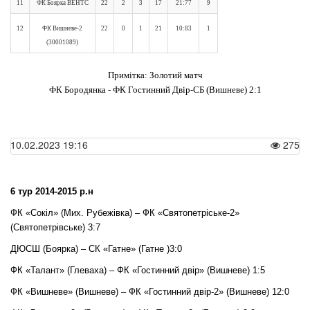
11
ФК Боярка ВЕНТС
22
2
3
17
21:77
9
12
ФК Вишневе-2
22
0
1
21
10:83
1
(30001089)
Примітка: Золотий матч
ФК Бородянка - ФК Гостинний Двір-СБ (Вишневе) 2:1
10.02.2023 19:16
275
6 тур 2014-2015 р.н
ФК «Сокіл» (Мих. Рубежівка) – ФК «Святопетріське-2»
(Святопетрівське) 3:7
ДЮСШ (Боярка) – СК «Гатне» (Гатне )3:0
ФК «Талант» (Глеваха) – ФК «Гостинний двір» (Вишневе) 1:5
ФК «Вишневе» (Вишневе) – ФК «Гостинний двір-2» (Вишневе) 12:0