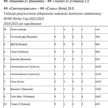
ФК «Вишневе-2» (Вишневе) – ФК «Талант-2» (Глеваха) 2:2
ФК «Святопетрівське» – ФК «Сталь» (Київ) 15:0
Таблиця результатів відкритого зимового дитячого чемпіонату
БРАФ Winter Cup-2022-2023
2014-2015 рік народження
№
Назва команди
і
в
н
п
голи
1
Гостинний двір (Вишневе)
6
6
0
0
78/4
2
ДЮСШ (Боярка)
6
6
0
0
58/4
3
Талант (Глеваха)
6
5
0
1
55/9
4
Вишневе (Вишневе)
5
4
0
1
63/5
5
Святопетрівське-2 (Святоп)
4
2
1
1
16/26
6
Святопетрівське (Святопет)
6
2
1
3
31/25
7
Гатне (Гатне)
5
2
0
3
14/10
8
Вишневе-2 (Вишневе)
6
1
2
3
13/34
9
Сокіл (Мих. Рубежівка)
6
1
1
4
19/47
10
Талант-2 (Глеваха)
5
1
1
3
4/43