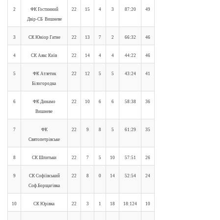
2
ФК Гостинний
22
15
4
3
87:20
49
Двір-СБ Вишневе
3
СК Юніор Гатне
22
13
7
2
66:32
46
4
СК Аякс Київ
22
14
4
4
44:22
46
5
ФК Атлетик
22
12
5
5
43:24
41
Білогородка
6
ФК Динамо
22
10
6
6
58:38
36
Вишневе
7
ФК
22
9
8
5
61:29
35
Святопетрівське
8
СК Шпитьки
22
7
5
10
57:51
26
9
СК Софіївський
22
8
0
14
52:54
24
Соф.Борщагівка
10
СК Юрівка
22
3
1
18
18:124
10