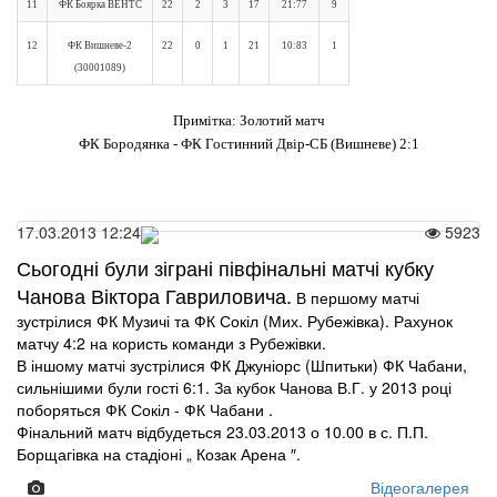
11
ФК Боярка ВЕНТС
22
2
3
17
21:77
9
12
ФК Вишневе-2
22
0
1
21
10:83
1
(30001089)
Примітка: Золотий матч
ФК Бородянка - ФК Гостинний Двір-СБ (Вишневе) 2:1
17.03.2013 12:24
5923
Сьогодні були зіграні півфінальні матчі кубку
Чанова Віктора Гавриловича.
В
першому матчі
зустрілися
ФК Музичі та ФК Сокіл (Мих. Рубежівка). Рахунок
матчу 4:2 на користь команди з Рубежівки.
В іншому матчі зустрілися ФК Джуніорс (Шпитьки) ФК Чабани,
сильнішими були гості 6:1. За кубок Чанова В.Г. у 2013 році
поборяться ФК Сокіл - ФК Чабани .
Фінальний
матч відбудеться 23.03.2013 о 10.00 в с. П.П.
Борщагівка на стадіоні „ Козак Арена ″.
Відеогалерея