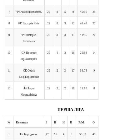
Вишневе
7
ФК Факел Гостомель
22
8
5
9
45:56
29
8
ФК Вікторія Київ
22
8
3
11
46:48
27
9
ФК Кімерка
22
8
3
11
44:56
27
Гостомель
10
СК Прогрес
22
4
2
16
25:63
14
Крюківщина
11
СК Софія
22
2
3
17
38:79
9
Соф.Борщагівка
12
ФК Іскра
22
2
2
18
21:80
8
Наливайківка
ПЕРША ЛІГА
№
Команда
І
В
Н
П
Р/М
О
1
ФК Бородянка
22
15
4
3
55:18
49