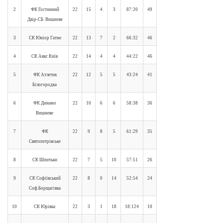
2
ФК Гостинний
22
15
4
3
87:20
49
Двір-СБ Вишневе
3
СК Юніор Гатне
22
13
7
2
66:32
46
4
СК Аякс Київ
22
14
4
4
44:22
46
5
ФК Атлетик
22
12
5
5
43:24
41
Білогородка
6
ФК Динамо
22
10
6
6
58:38
36
Вишневе
7
ФК
22
9
8
5
61:29
35
Святопетрівське
8
СК Шпитьки
22
7
5
10
57:51
26
9
СК Софіївський
22
8
0
14
52:54
24
Соф.Борщагівка
10
СК Юрівка
22
3
1
18
18:124
10