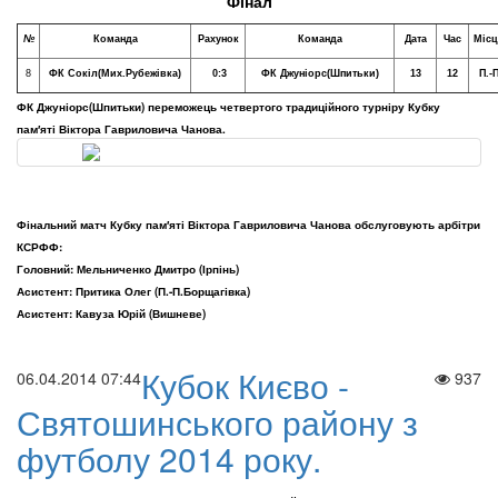
Фінал
№
Команда
Рахунок
Команда
Дата
Час
Місц
8
ФК Сокіл(Мих.Рубежівка)
0:3
ФК Джуніорс(Шпитьки)
13
12
П.-
ФК Джуніорс(Шпитьки) переможець четвертого традиційного турніру Кубку
пам′яті Віктора Гавриловича Чанова.
Фінальний матч Кубку пам′яті Віктора Гавриловича Чанова обслуговують арбітри
КСРФФ:
Головний: Мельниченко Дмитро (Ірпінь)
Асистент: Притика Олег (П.-П.Борщагівка)
Асистент: Кавуза Юрій (Вишневе)
Кубок Києво -
06.04.2014 07:44
937
Святошинського району з
футболу 2014 року.