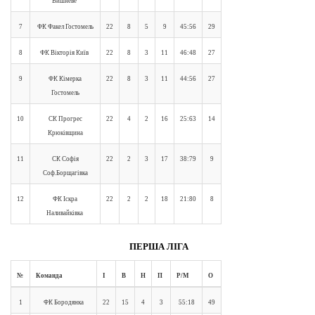
Вишневе
7
ФК Факел Гостомель
22
8
5
9
45:56
29
8
ФК Вікторія Київ
22
8
3
11
46:48
27
9
ФК Кімерка
22
8
3
11
44:56
27
Гостомель
10
СК Прогрес
22
4
2
16
25:63
14
Крюківщина
11
СК Софія
22
2
3
17
38:79
9
Соф.Борщагівка
12
ФК Іскра
22
2
2
18
21:80
8
Наливайківка
ПЕРША ЛІГА
№
Команда
І
В
Н
П
Р/М
О
1
ФК Бородянка
22
15
4
3
55:18
49