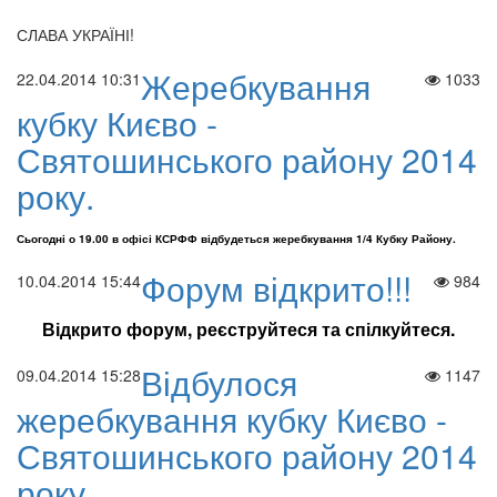
СЛАВА УКРАЇНІ!
Жеребкування
22.04.2014 10:31
1033
кубку Києво -
Святошинського району 2014
року.
Сьогодні о 19.00 в офісі КСРФФ відбудеться жеребкування 1/4 Кубку Району.
Форум відкрито!!!
10.04.2014 15:44
984
Відкрито форум, реєструйтеся та спілкуйтеся.
Відбулося
09.04.2014 15:28
1147
ФК "Буча Фортуна" Буча Фіналіст Меморіалу Олега Макарова сез
жеребкування кубку Києво -
Святошинського району 2014
року.