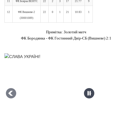
11
ФК Боярка ВЕНТС
22
2
3
17
21:77
9
12
ФК Вишневе-2
22
0
1
21
10:83
1
(30001089)
Примітка: Золотий матч
ФК Бородянка - ФК Гостинний Двір-СБ (Вишневе) 2:1