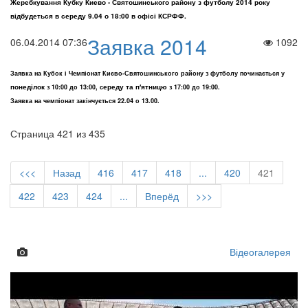
Жеребкування Кубку Києво - Святошинського району з футболу 2014 року
відбудеться в середу 9.04 о 18:00 в офісі КСРФФ.
Заявка 2014
06.04.2014 07:36
1092
Заявка на Кубок і Чемпіонат Києво-Святошинського району з футболу починається у
понеділок
ереду та п′ятницю
з 10:00 до 13:00, с
з
17:00 до 19:00.
Заявка на чемпіонат закінчується 22.04 о 13.00.
Страница 421 из 435
<<<
Назад
416
417
418
...
420
421
422
423
424
...
Вперёд
>>>
Відеогалерея