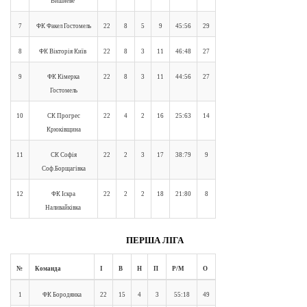
Вишневе
7
ФК Факел Гостомель
22
8
5
9
45:56
29
8
ФК Вікторія Київ
22
8
3
11
46:48
27
9
ФК Кімерка
22
8
3
11
44:56
27
Гостомель
10
СК Прогрес
22
4
2
16
25:63
14
Крюківщина
11
СК Софія
22
2
3
17
38:79
9
Соф.Борщагівка
12
ФК Іскра
22
2
2
18
21:80
8
Наливайківка
ПЕРША ЛІГА
№
Команда
І
В
Н
П
Р/М
О
1
ФК Бородянка
22
15
4
3
55:18
49