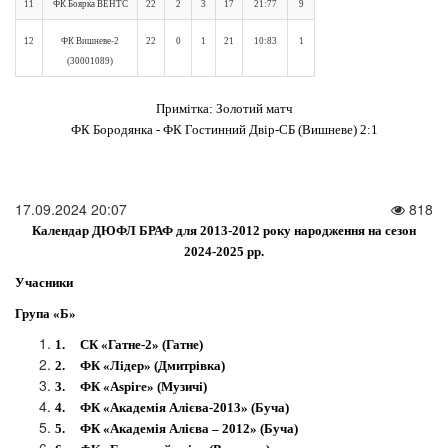
11
ФК Боярка ВЕНТС
22
2
3
17
21:77
9
12
ФК Вишневе-2
22
0
1
21
10:83
1
(30001089)
Примітка: Золотий матч
ФК Бородянка - ФК Гостинний Двір-СБ (Вишневе) 2:1
17.09.2024 20:07
818
Календар ДЮФЛ БРАФ для 2013-2012 року народження на сезон
2024-2025 рр.
Учасники
Група «Б»
1.
СК «Гатне-2» (Гатне)
2.
ФК «Лідер» (Дмитрівка)
3.
ФК «
Aspire» (Музичі)
4.
ФК «Академія Алієва-2013» (Буча)
5.
ФК «Академія Алієва – 2012» (Буча)