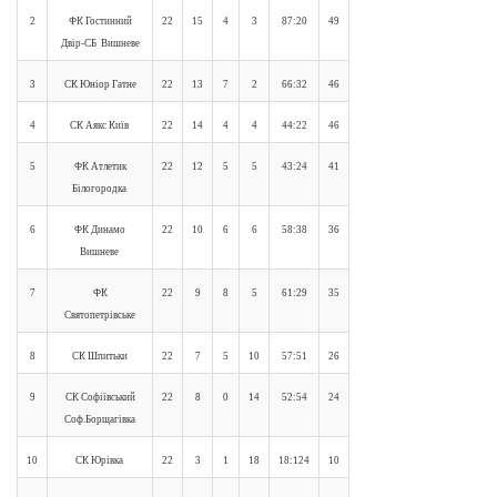
2
ФК Гостинний
22
15
4
3
87:20
49
Двір-СБ Вишневе
3
СК Юніор Гатне
22
13
7
2
66:32
46
4
СК Аякс Київ
22
14
4
4
44:22
46
5
ФК Атлетик
22
12
5
5
43:24
41
Білогородка
6
ФК Динамо
22
10
6
6
58:38
36
Вишневе
7
ФК
22
9
8
5
61:29
35
Святопетрівське
8
СК Шпитьки
22
7
5
10
57:51
26
9
СК Софіївський
22
8
0
14
52:54
24
Соф.Борщагівка
10
СК Юрівка
22
3
1
18
18:124
10