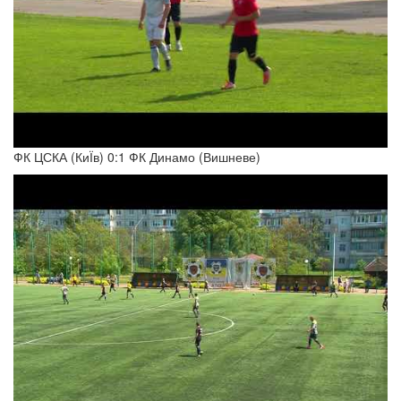
ФК ЦСКА (КиЇв) 0:1 ФК Динамо (Вишневе)