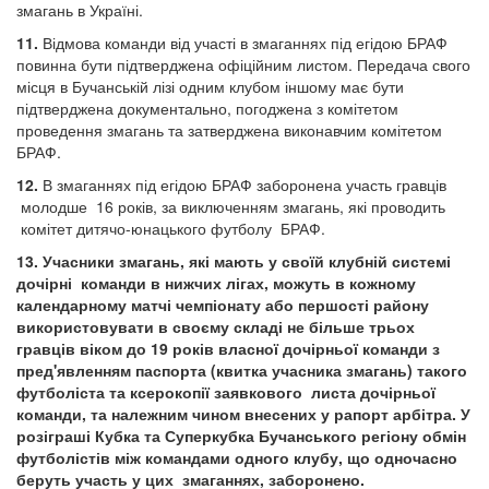
змагань в Україні.
11.
Відмова команди від участі в змаганнях під егідою БРАФ
повинна бути підтверджена офіційним листом. Передача свого
місця в Бучанській лізі одним клубом іншому має бути
підтверджена документально, погоджена з комітетом
проведення змагань та затверджена виконавчим комітетом
БРАФ.
12.
В змаганнях під егідою БРАФ заборонена участь гравців
молодше 16 років, за виключенням змагань, які проводить
комітет дитячо-юнацького футболу БРАФ.
13.
Учасники змагань, які мають у своїй клубній системі
дочірні команди в нижчих лігах, можуть в кожному
календарному матчі чемпіонату або першості району
використовувати в своєму складі не більше трьох
гравців віком до 19 років власної дочірньої команди з
пред'явленням паспорта (квитка учасника змагань) такого
футболіста та ксерокопії заявкового листа дочірньої
команди, та належним чином внесених у рапорт арбітра. У
розіграші Кубка та Суперкубка Бучанського регіону обмін
футболістів між командами одного клубу, що одночасно
беруть участь у цих змаганнях, заборонено.