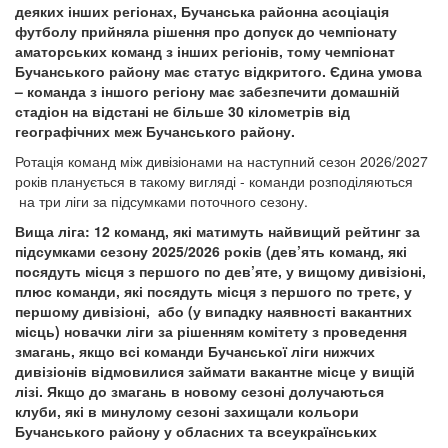
деяких інших регіонах, Бучанська районна асоціація
футболу прийняла рішення про допуск до чемпіонату
аматорських команд з інших регіонів, тому чемпіонат
Бучанського району має статус відкритого. Єдина умова
– команда з іншого регіону має забезпечити домашній
стадіон на відстані не більше 30 кілометрів від
географічних меж Бучанського району.
Ротація команд між дивізіонами на наступний сезон 2026/2027
років планується в такому вигляді - команди розподіляються
на три ліги за підсумками поточного сезону.
Вища ліга: 12 команд, які матимуть найвищий рейтинг за
підсумками сезону 2025/2026 років (дев’ять команд, які
посядуть місця з першого по дев’яте, у вищому дивізіоні,
плюс команди, які посядуть місця з першого по третє, у
першому дивізіоні, або (у випадку наявності вакантних
місць) новачки ліги за рішенням комітету з проведення
змагань, якщо всі команди Бучанської ліги нижчих
дивізіонів відмовилися займати вакантне місце у вищій
лізі. Якщо до змагань в новому сезоні долучаються
клуби, які в минулому сезоні захищали кольори
Бучанського району у обласних та всеукраїнських