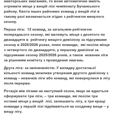
аматорських змаганнях, то вони автоматично мають
отримати місце у вищій лізі чемпіонату Бучанського
району. Квота інших районних команд у вищій лізі в
такому разі визначається згідно з рейтингом минулого
сезону.
Перша ліга: 12 команд, за загальним рейтингом
попереднього сезону, які матимуть місця з десятого по
дванадцяте в рейтингу вищого дивізіону за підсумками
сезону в 2025/2026 роках, плюс команди, які посіли місця
з четвертого по дванадцяте, у першому дивізіоні за
підсумками сезону 2025/2026 років, а також новачки ліги
за рішенням комітету з проведення змагань.
Друга ліга: за наповненістю. У випадку достатньої
кількості команд можливе утворення другого дивізіону з
команд – новачків ліги або команд, які повернулися в лігу
після перерви.
Ротація між лігами на наступний сезон, якщо не вдасться
сформувати три ліги, – три команди, які посіли три
останні місця у вищій лізі, залишають лігу, а три кращі
команди у першій лізі піднімаються на сходинку вище – у
вищу лігу.