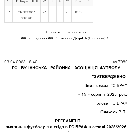
11
ФК Боярка ВЕНТС
22
2
3
17
21:77
9
12
ФК Вишневе-2
22
0
1
21
10:83
1
(30001089)
Примітка: Золотий матч
ФК Бородянка - ФК Гостинний Двір-СБ (Вишневе) 2:1
03.04.2023 18:42
7080
ГС БУЧАНСЬКА РАЙОННА АСОЦІАЦІЯ
ФУТБОЛУ
"ЗАТВЕРДЖЕНО"
Виконкомом ГС БРАФ
« 15 » серпня 2025 року
Голова ГС БРАФ
___________ Олексюк В.П.
РЕГЛАМЕНТ
змагань з футболу під егідою ГС БРАФ в сезоні 2025/2026