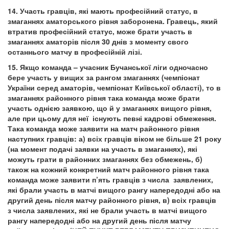
14. Участь гравців, які мають професійний статус, в
змаганнях аматорського рівня заборонена. Гравець, який
втратив професійний статус, може брати участь в
змаганнях аматорів після 30 днів з моменту свого
останнього матчу в професійній лізі.
15. Якщо команда – учасник Бучанської ліги одночасно
бере участь у вищих за рангом змаганнях (чемпіонат
України серед аматорів, чемпіонат Київської області), то в
змаганнях районного рівня така команда може брати
участь однією заявкою, що й у змаганнях вищого рівня,
але при цьому для неї існують певні кадрові обмеження.
Така команда може заявити на матч районного рівня
наступних гравців: а) всіх гравців віком не більше 21 року
(на момент подачі заявки на участь в змаганнях), які
можуть грати в районних змаганнях без обмежень, б)
також на кожний конкретний матч районного рівня така
команда може заявити п
’
ять гравців з числа заявлених,
які брали участь в матчі вищого рангу напередодні або на
другий день після матчу районного рівня, в) всіх гравців
з числа заявлених, які не брали участь в матчі вищого
рангу напередодні або на другий день після матчу