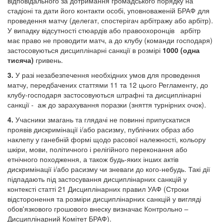
відповідального за дотримання громадського порядку на
стадіоні та дати його контакти особі, уповноваженій БРАФ для
проведення матчу (делегат, спостерігач арбітражу або арбітр).
У випадку відсутності стюардів або правоохоронців арбітр
має право не проводити матч, а до клубу (команди господаря)
застосовуються дисциплінарні санкції в розмірі
1000 (одна
тисяча)
гривень.
3.
У разі незабезпечення необхідних умов для проведення
матчу, передбачених статтями 11 та 12 цього Регламенту, до
клубу-господаря застосовуються штрафні та дисциплінарні
санкції - аж до зарахування поразки (зняття турнірних очок).
4.
Учасники змагань та глядачі не повинні припускатися
проявів дискримінації і/або расизму, публічних образ або
наклепу у ганебній формі щодо расової належності, кольору
шкіри, мови, політичного і релігійного переконання або
етнічного походження, а також будь-яких інших актів
дискримінації і/або расизму чи зневаги до кого-небудь. Такі дії
підпадають під застосування дисциплінарних санкцій у
контексті статті 21 Дисциплінарних правил УАФ (Строки
відсторонення та розміри дисциплінарних санкцій у вигляді
обов'язкового грошового внеску визначає Контрольно –
Дисциплінарний Комітет БРАФ).