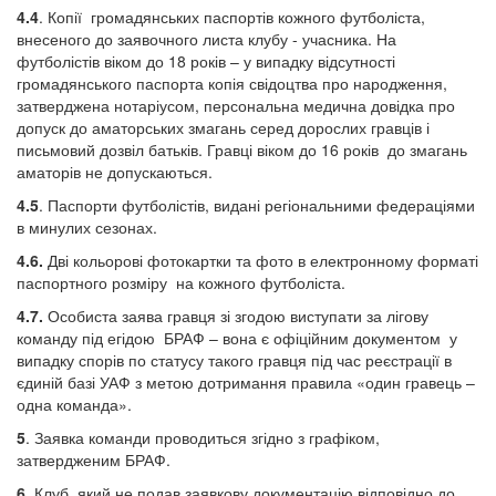
4.4
. Копії громадянських паспортів кожного футболіста,
внесеного до заявочного листа клубу - учасника. На
футболістів віком до 18 років – у випадку відсутності
громадянського паспорта копія свідоцтва про народження,
затверджена нотаріусом, персональна медична довідка про
допуск до аматорських змагань серед дорослих гравців і
письмовий дозвіл батьків. Гравці віком до 16 років до змагань
аматорів не допускаються.
4.5
. Паспорти футболістів, видані регіональними федераціями
в минулих сезонах.
4.6.
Дві кольорові фотокартки та фото в електронному форматі
паспортного розміру на кожного футболіста.
4.7.
Особиста заява гравця зі згодою виступати за лігову
команду під егідою БРАФ – вона є офіційним документом у
випадку спорів по статусу такого гравця під час реєстрації в
єдиній базі УАФ з метою дотримання правила «один гравець –
одна команда».
5
. Заявка команди проводиться згідно з графіком,
затвердженим БРАФ.
6.
Клуб, який не подав заявкову документацію відповідно до