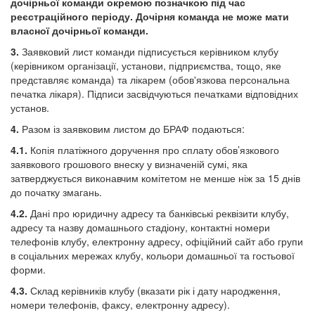
дочірньої команди окремою позначкою під час
реєстраційного періоду. Дочірня команда не може мати
власної дочірньої команди.
3.
Заявковий лист команди підписується керівником клубу
(керівником організації, установи, підприємства, тощо, яке
представляє команда) та лікарем (обов'язкова персональна
печатка лікаря). Підписи засвідчуються печатками відповідних
установ.
4.
Разом із заявковим листом до БРАФ подаються:
4.1.
Копія платіжного доручення про сплату обов’язкового
заявкового грошового внеску у визначеній сумі, яка
затверджується виконавчим комітетом не менше ніж за 15 днів
до початку змагань.
4.2.
Дані про юридичну адресу та банківські реквізити клубу,
адресу та назву домашнього стадіону, контактні номери
телефонів клубу, електронну адресу, офіційний сайт або групи
в соціальних мережах клубу, кольори домашньої та гостьової
форми.
4.3.
Склад керівників клубу (вказати рік і дату народження,
номери телефонів, факсу, електронну адресу).