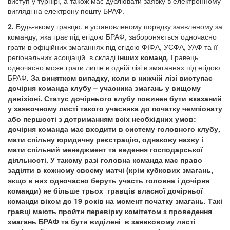
виступ у турнірі, а також має дублювати заявку в електронному
вигляді на електрону пошту БРАФ.
2.
Будь-якому гравцю, в установленому порядку заявленому за
команду, яка грає під егідою БРАФ, забороняється одночасно
грати в офіційних змаганнях під егідою ФІФА, УЄФА, УАФ та її
регіональних асоціацій в складі
інших команд
. Гравець
одночасно може грати лише в одній лізі в змаганнях під егідою
БРАФ
. За винятком випадку, коли в нижчій лізі виступає
дочірня команда клубу – учасника змагань у вищому
дивізіоні. Статус дочірнього клубу повинен бути вказаний
у заявочному листі такого учасника до початку чемпіонату
або першості з дотриманням всіх необхідних умов:
дочірня команда має входити в систему головного клубу,
мати спільну юридичну реєстрацію, однакову назву і
мати спільний менеджмент та ведення господарської
діяльності. У такому разі головна команда має право
задіяти в кожному своєму матчі (крім кубкових змагань,
якщо в них одночасно беруть участь головна і дочірня
команди) не більше трьох гравців власної дочірньої
команди віком до 19 років на момент початку змагань. Такі
гравці мають пройти перевірку комітетом з проведення
змагань БРАФ та бути виділені в заявковому листі