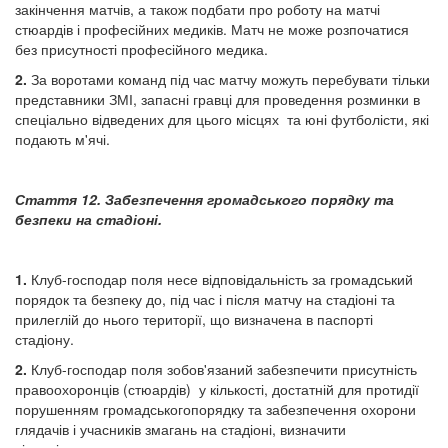
закінчення матчів, а також подбати про роботу на матчі
стюардів і професійних медиків. Матч не може розпочатися
без присутності професійного медика.
2.
За воротами команд під час матчу можуть перебувати тільки
представники ЗМІ, запасні гравці для проведення розминки в
спеціально відведених для цього місцях та юні футболісти, які
подають м'ячі.
Стаття 12. Забезпечення громадського порядку та
безпеки на стадіоні.
1.
Клуб-господар поля несе відповідальність за громадський
порядок та безпеку до, під час і після матчу на стадіоні та
прилеглій до нього території, що визначена в паспорті
стадіону.
2.
Клуб-господар поля зобов'язаний забезпечити присутність
правоохоронців (стюардів) у кількості, достатній для протидії
порушенням громадськогопорядку та забезпечення охорони
глядачів і учасників змагань на стадіоні, визначити