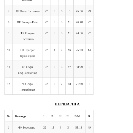
Вишневе
7
ФК Факел Гостомель
22
8
5
9
45:56
29
8
ФК Вікторія Київ
22
8
3
11
46:48
27
9
ФК Кімерка
22
8
3
11
44:56
27
Гостомель
10
СК Прогрес
22
4
2
16
25:63
14
Крюківщина
11
СК Софія
22
2
3
17
38:79
9
Соф.Борщагівка
12
ФК Іскра
22
2
2
18
21:80
8
Наливайківка
ПЕРША ЛІГА
№
Команда
І
В
Н
П
Р/М
О
1
ФК Бородянка
22
15
4
3
55:18
49