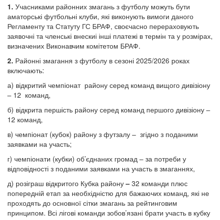
1.
Учасниками районних змагань з футболу можуть бути
аматорські футбольні клуби, які виконують вимоги даного
Регламенту та Статуту ГС БРАФ, своєчасно перераховують
заявочні та членські внескиі інші платежі в термін та у розмірах,
визначених Виконавчим комітетом БРАФ.
2.
Районні змагання з футболу в сезоні 2025/2026 роках
включають:
а) відкритий чемпіонат району серед команд вищого дивізіону
– 12 команд,
б) відкрита першість району серед команд першого дивізіону –
12 команд,
в) чемпіонат (кубок) району з футзалу – згідно з поданими
заявками на участь;
г) чемпіонати (кубки) об’єднаних громад – за потреби у
відповідності з поданими заявками на участь в змаганнях,
д) розіграш відкритого Кубка району
–
32 команди плюс
попередній етап за необхідністю для бажаючих команд, які не
проходять до основної сітки змагань за рейтинговим
принципом. Всі лігові команди зобов’язані брати участь в кубку