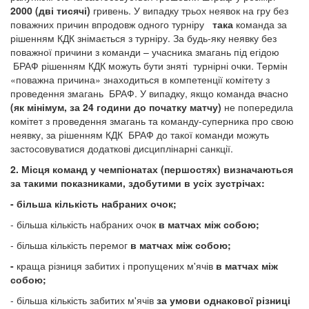
2000 (дві тисячі)
гривень. У випадку трьох неявок на гру без
поважних причин впродовж одного турніру
така
команда за
рішенням КДК знімається з турніру. За будь-яку неявку без
поважної причини з команди – учасника змагань під егідою
БРАФ рішенням КДК можуть бути зняті турнірні очки. Термін
«поважна причина» знаходиться в компетенції комітету з
проведення змагань БРАФ. У випадку, якщо команда вчасно
(як мінімум, за 24 години до початку матчу)
не попередила
комітет з проведення змагань та команду-суперника про свою
неявку, за рішенням КДК БРАФ до такої команди можуть
застосовуватися додаткові дисциплінарні санкції.
2.
Місця команд у чемпіонатах (першостях) визначаються
за такими показниками, здобутими в усіх зустрічах:
- більша кількість набраних очок;
- більша кількість набраних очок
в матчах між собою;
- більша кількість перемог
в матчах між собою;
-
краща різниця забитих і пропущених м'ячів
в матчах
між
собою;
- більша кількість забитих м'ячів
за умови однакової різниці