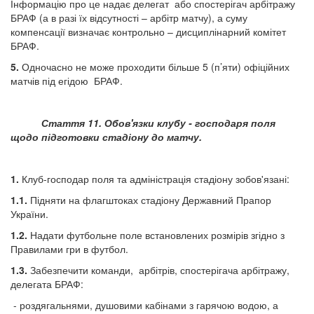
Інформацію про це надає делегат або спостерігач арбітражу
БРАФ (а в разі їх відсутності – арбітр матчу), а суму
компенсації визначає контрольно – дисциплінарний комітет
БРАФ.
5.
Одночасно не може проходити більше 5 (п’яти) офіційних
матчів під егідою БРАФ.
Стаття 11. Обов'язки клубу - господаря поля
щодо підготовки стадіону до матчу.
1.
Клуб-господар поля та адміністрація стадіону зобов'язані:
1.1.
Підняти на флагштоках стадіону Державний Прапор
України.
1.2.
Надати футбольне поле встановлених розмірів згідно з
Правилами гри в футбол.
1.3.
Забезпечити команди, арбітрів, спостерігача арбітражу,
делегата БРАФ:
- роздягальнями, душовими кабінами з гарячою водою, а