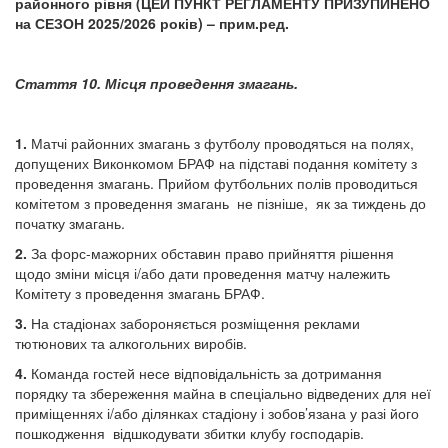
районного рівня (ЦЕЙ ПУНКТ РЕГЛАМЕНТУ ПРИЗУПИНЕНО
на СЕЗОН 2025/2026 років) – прим.ред.
Стаття 10. Місця проведення змагань.
1.
Матчі районних змагань з футболу проводяться на полях,
допущених Виконкомом БРАФ на підставі подання комітету з
проведення змагань. Прийом футбольних полів проводиться
комітетом з проведення змагань не пізніше, як за тиждень до
початку змагань.
2.
За форс-мажорних обставин право прийняття рішення
щодо зміни місця і/або дати проведення матчу належить
Комітету з проведення змагань БРАФ.
3.
На стадіонах забороняється розміщення реклами
тютюнових та алкогольних виробів.
4.
Команда гостей несе відповідальність за дотримання
порядку та збереження майна в спеціально відведених для неї
приміщеннях і/або ділянках стадіону і зобов’язана у разі його
пошкодження відшкодувати збитки клубу господарів.