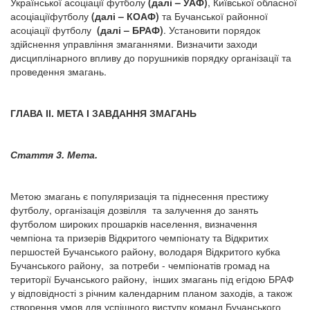
Української асоціації футболу
(далі – УАФ)
, Київської обласної
асоціаціїфутболу
(далі – КОАФ)
та Бучанської районної
асоціації футболу
(далі – БРАФ)
. Установити порядок
здійснення управління змаганнями. Визначити заходи
дисциплінарного впливу до порушників порядку організації та
проведення змагань.
ГЛАВА ІІ. МЕТА І ЗАВДАННЯ ЗМАГАНЬ
Стаття 3. Мета.
Метою змагань є популяризація та піднесення престижу
футболу, організація дозвілля та залучення до занять
футболом широких прошарків населення, визначення
чемпіона та призерів Відкритого чемпіонату та Відкритих
першостей Бучанського району, володаря Відкритого кубка
Бучанського району, за потреби - чемпіонатів громад на
території Бучанського району, інших змагань під егідою БРАФ
у відповідності з річним календарним планом заходів, а також
створення умов для успішного виступу команд Бучанського