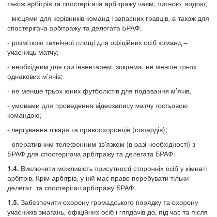
також арбітрів та спостерігача арбітражу чаєм, питною водою;
- місцями для керівників команд і запасних гравців, а також для
спостерігача арбітражу та делегата БРАФ;
- розміткою технічної площі для офіційних осіб команд –
учасниць матчу;
- необхідним для гри інвентарем, зокрема, не менше трьох
однакових м’ячів;
- не менше трьох юних футболістів для подавання м’ячів,
- умовами для проведення відеозапису матчу гостьовою
командою;
- чергування лікаря та правоохоронців (стюардів);
- оперативним телефонним зв'язком (в разі необхідності) з
БРАФ для спостерігача арбітражу та делегата БРАФ.
1.4.
Виключити можливість присутності сторонніх осіб у кімнаті
арбітрів. Крім арбітрів, у ній має право перебувати тільки
делегат та спостерігач арбітражу БРАФ.
1.5.
Забезпечити охорону громадського порядку та охорону
учасників змагань, офіційних осіб і глядачів до, під час та після