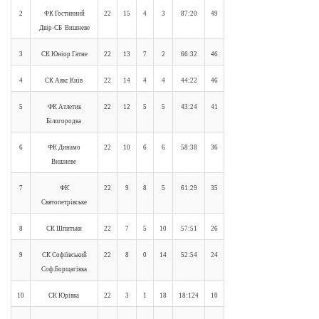
2
ФК Гостинний
22
15
4
3
87:20
49
Двір-СБ Вишневе
3
СК Юніор Гатне
22
13
7
2
66:32
46
4
СК Аякс Київ
22
14
4
4
44:22
46
5
ФК Атлетик
22
12
5
5
43:24
41
Білогородка
6
ФК Динамо
22
10
6
6
58:38
36
Вишневе
7
ФК
22
9
8
5
61:29
35
Святопетрівське
8
СК Шпитьки
22
7
5
10
57:51
26
9
СК Софіївський
22
8
0
14
52:54
24
Соф.Борщагівка
10
СК Юрівка
22
3
1
18
18:124
10