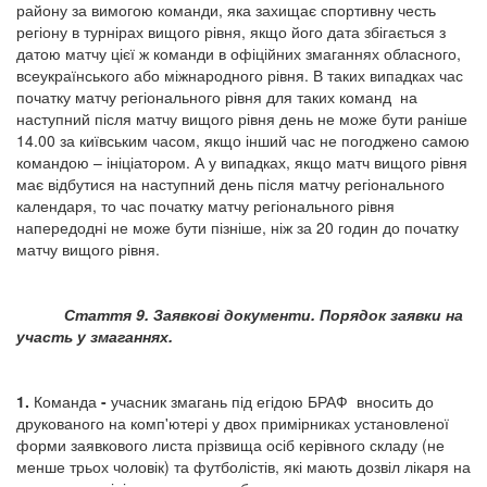
району за вимогою команди, яка захищає спортивну честь
регіону в турнірах вищого рівня, якщо його дата збігається з
датою матчу цієї ж команди в офіційних змаганнях обласного,
всеукраїнського або міжнародного рівня. В таких випадках час
початку матчу регіонального рівня для таких команд на
наступний після матчу вищого рівня день не може бути раніше
14.00 за київським часом, якщо інший час не погоджено самою
командою – ініціатором. А у випадках, якщо матч вищого рівня
має відбутися на наступний день після матчу регіонального
календаря, то час початку матчу регіонального рівня
напередодні не може бути пізніше, ніж за 20 годин до початку
матчу вищого рівня.
Стаття 9. Заявкові документи. Порядок заявки на
участь у змаганнях.
1.
Команда
-
учасник змагань під егідою БРАФ вносить до
друкованого на комп'ютері у двох примірниках установленої
форми заявкового листа прізвища осіб керівного складу (не
менше трьох чоловік) та футболістів, які мають дозвіл лікаря на