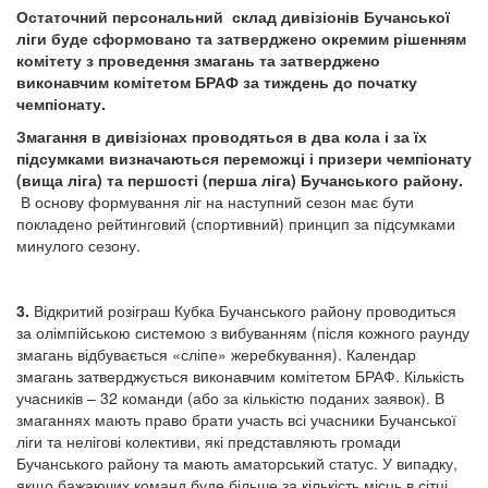
Остаточний персональний склад дивізіонів Бучанської
ліги буде сформовано та затверджено окремим рішенням
комітету з проведення змагань та затверджено
виконавчим комітетом БРАФ за тиждень до початку
чемпіонату.
Змагання в дивізіонах проводяться в два кола і за їх
підсумками визначаються переможці і призери чемпіонату
(вища ліга) та першості (перша ліга) Бучанського району.
В основу формування ліг на наступний сезон має бути
покладено рейтинговий (спортивний) принцип за підсумками
минулого сезону.
3.
Відкритий розіграш Кубка Бучанського району проводиться
за олімпійською системою з вибуванням (після кожного раунду
змагань відбувається «сліпе» жеребкування). Календар
змагань затверджується виконавчим комітетом БРАФ. Кількість
учасників – 32 команди (або за кількістю поданих заявок). В
змаганнях мають право брати участь всі учасники Бучанської
ліги та нелігові колективи, які представляють громади
Бучанського району та мають аматорський статус. У випадку,
якщо бажаючих команд буде більше за кількість місць в сітці