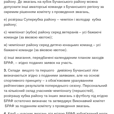
району. До змагань на кубок Бучанського району можна
допускати інші аматорські команди з Бучанського регіону за
окремим рішенням комітету з проведення змагань,
е) розіграш Суперкубка району – чемпіон і володар кубка
району;
є) чемпіонат (кубок) району серед ветеранів – усі бажаючі
команди (за віковою квотою);
ж) чемпіонат району серед дитячо-юнацьких команд – усі
бажаючі команди (за віковою квотою).
з) інші змагання, передбачені календарним планом заходів
БРАФ, – згідно поданих заявок на участь.
3.
Склади вищого та першого дивізіону Бучанської ліги
визначаються згідно з поданими заявками, але на основі
спортивного принципу – з обов’язковим урахуванням
рейтингових результатів попереднього сезону. Персональний
та кількісний склад учасників чемпіонату (першостей),
розіграшу кубка району та інших змагань з футболу під егідою
БРАФ остаточно визначає та затверджує Виконавчий комітет
БРАФ за поданням комітету з проведення змагань.
4.
Клуб – учасник змагань під егідою БРАФ зобов'язаний мати