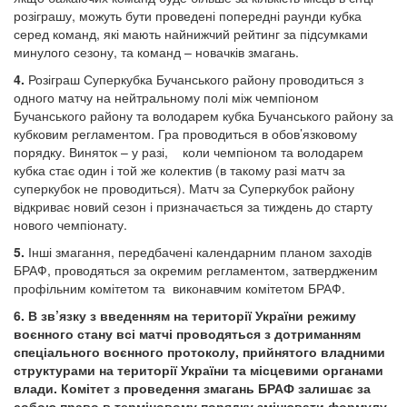
розіграшу, можуть бути проведені попередні раунди кубка
серед команд, які мають найнижчий рейтинг за підсумками
минулого сезону, та команд – новачків змагань.
4.
Розіграш Суперкубка Бучанського району проводиться з
одного матчу на нейтральному полі між чемпіоном
Бучанського району та володарем кубка Бучанського району за
кубковим регламентом. Гра проводиться в обов’язковому
порядку. Виняток – у разі, коли чемпіоном та володарем
кубка стає один і той же колектив (в такому разі матч за
суперкубок не проводиться). Матч за Суперкубок району
відкриває новий сезон і призначається за тиждень до старту
нового чемпіонату.
5
.
Інші змагання, передбачені календарним планом заходів
БРАФ, проводяться за окремим регламентом, затвердженим
профільним комітетом та виконавчим комітетом БРАФ.
6. В зв’язку з введенням на території України режиму
воєнного стану всі матчі проводяться з дотриманням
спеціального воєнного протоколу, прийнятого владними
структурами на території України та місцевими органами
влади. Комітет з проведення змагань БРАФ залишає за
собою право в терміновому порядку змінювати формулу