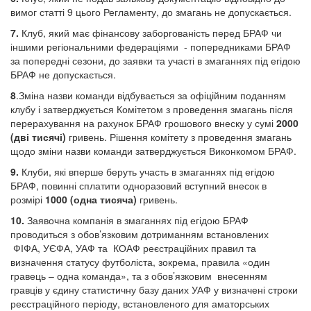
вимог статті 9 цього Регламенту, до змагань не допускається.
7.
Клуб, який має фінансову заборгованість перед БРАФ чи
іншими регіональними федераціями - попередниками БРАФ
за попередні сезони, до заявки та участі в змаганнях під егідою
БРАФ не допускається.
8
.Зміна назви команди відбувається за офіційним поданням
клубу і затверджується Комітетом з проведення змагань після
перерахування на рахунок БРАФ грошового внеску у сумі
2000
(дві тисячі)
гривень. Рішення комітету з проведення змагань
щодо зміни назви команди затверджується Виконкомом БРАФ.
9.
Клуби, які вперше беруть участь в змаганнях під егідою
БРАФ, повинні сплатити одноразовий вступний внесок в
розмірі
1
000
(одна тисяча)
гривень.
10.
Заявочна компанія в змаганнях під егідою БРАФ
проводиться з обов’язковим дотриманням встановлених
ФІФА, УЄФА, УАФ та КОАФ реєстраційних правил та
визначення статусу футболіста, зокрема, правила «один
гравець – одна команда», та з обов’язковим внесенням
гравців у єдину статистичну базу даних УАФ у визначені строки
реєстраційного періоду, встановленого для аматорських