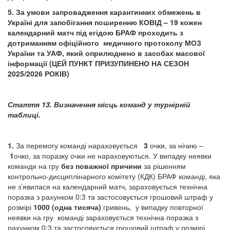
5. За умови запровадження карантинних обмежень в
Україні для запобігання поширенню КОВІД – 19 кожен
календарний матч під егідою БРАФ проходить з
дотриманням офіційного медичного протоколу МОЗ
України та УАФ, який оприлюднено в засобах масової
інформації (ЦЕЙ ПУНКТ ПРИЗУПИНЕНО НА СЕЗОН
2025/2026 РОКІВ)
Стаття 13. Визначення місць команд у турнірній
таблиці.
1.
За перемогу команді нараховується
3
очки, за нічию –
1
очко, за поразку очки не нараховуються. У випадку неявки
команди на гру
без поважної причини
за рішенням
контрольно-дисциплінарного комітету (КДК) БРАФ команді, яка
не з’явилася на календарний матч, зараховується технічна
поразка з рахунком 0:3 та застосовується грошовий штраф у
розмірі
1000 (одна тисяча)
гривень, у випадку повторної
неявки на гру команді зараховується технічна поразка з
рахунком 0:3 та застосовується грошовий штраф у розмірі