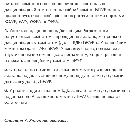
питання комітет з проведення змагань, контрольно –
дисциплінарний комітет, апеляційний комітет БРАФ мають
право керуватися в своїх рішеннях регламентними нормами
КОАФ, УАФ, УЄФА та ФІФА.
4.
Усі питання, що не передбачені цим Регламентом,
регулюються Комітетом з проведення змагань, контрольно –
дисциплінарним комітетом (далі – КДК) БРАФ та Апеляційним
комітетом (далі – АК) БРАФ. У випадку спорів, пов’язаних з
тлумаченням положень цього регламенту, кінцеве рішення
належить апеляційному комітету БРАФ.
5
. Сторона, яка не згодна з рішенням комітету з проведення
змагань, подає в установленому порядку в термін до десяти
днів заяву до КДК БРАФ.
6.
У разі незгоди з рішенням КДК, заява в термін до десяти днів
подається до Апеляційного комітету БРАФ, рішення якого є
остаточним.
Стаття 7. Учасники змагань.