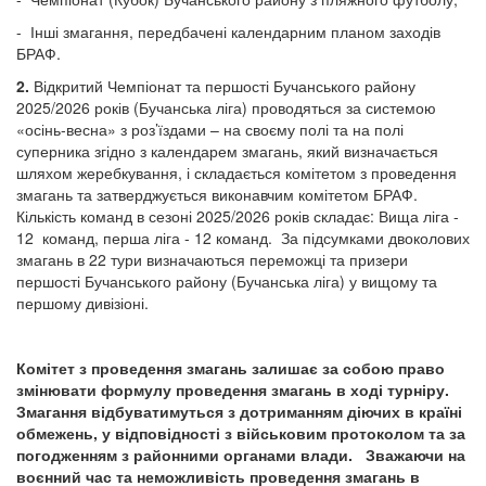
- Інші змагання, передбачені календарним планом заходів
БРАФ.
2.
Відкритий Чемпіонат та першості Бучанського району
2025/2026 років (Бучанська ліга) проводяться за системою
«осінь-весна» з роз’їздами – на своєму полі та на полі
суперника згідно з календарем змагань, який визначається
шляхом жеребкування, і складається комітетом з проведення
змагань та затверджується виконавчим комітетом БРАФ.
Кількість команд в сезоні 2025/2026 років складає: Вища ліга -
12 команд, перша ліга - 12 команд. За підсумками двоколових
змагань в 22 тури визначаються переможці та призери
першості Бучанського району (Бучанська ліга) у вищому та
першому дивізіоні.
Комітет з проведення змагань залишає за собою право
змінювати формулу проведення змагань в ході турніру.
Змагання відбуватимуться з дотриманням діючих в країні
обмежень, у відповідності з військовим протоколом та за
погодженням з районними органами влади. Зважаючи на
воєнний час та неможливість проведення змагань в