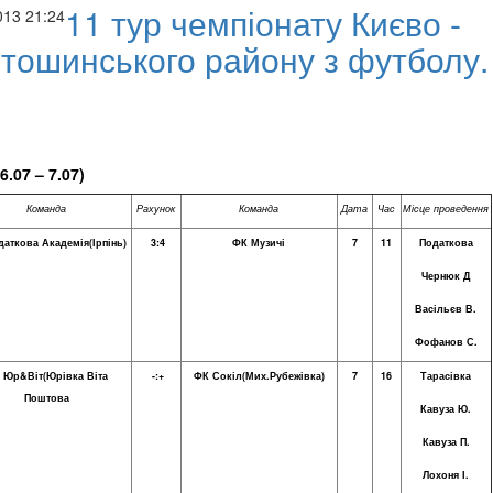
11 тур чемпіонату Києво -
013 21:24
тошинського району з футболу.
6.
0
7 – 7.07)
Команда
Рахунок
Команда
Дата
Час
Місце проведення
аткова Академія(Ірпінь)
3:4
ФК Музичі
7
11
Податкова
Чернюк Д
ча Фортуна" Буча Фіналіст Меморіалу Олега Макарова сезону 2025
Васільєв В.
Фофанов С.
 Юр
&
Віт(Юрівка Віта
-:+
ФК Сокіл(Мих.Рубежівка)
7
16
Тарасівка
Поштова
Кавуза Ю.
Кавуза П.
Лохоня І.