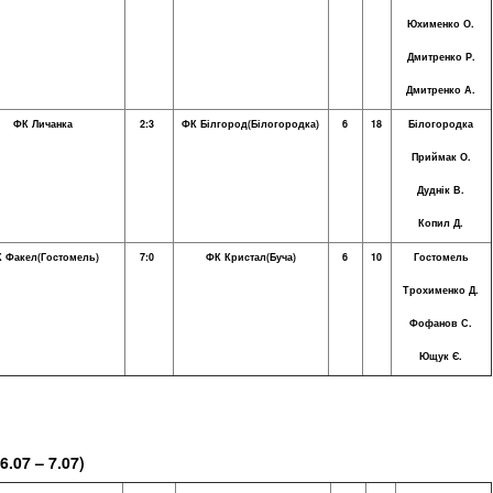
Юхименко О.
Дмитренко Р.
Дмитренко А.
ФК Личанка
2:3
ФК Білгород(Білогородка)
6
18
Білогородка
Приймак О.
Дуднік В.
Копил Д.
 Факел(Гостомель)
7:0
ФК Кристал(Буча)
6
10
Гостомель
Трохименко Д.
Фофанов С.
Ющук Є.
6.
0
7 – 7.07)