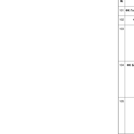
№
101
ФК Го
102
103
104
ФК Б
105