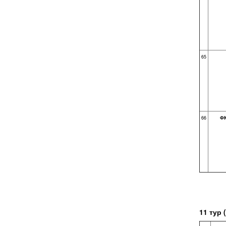
65
66
ФК
1
1 тур (