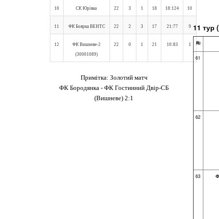
10
СК Юрівка
22
3
1
18
18:124
10
1
1 тур (
11
ФК Боярка ВЕНТС
22
2
3
17
21:77
9
№
12
ФК Вишневе-2
22
0
1
21
10:83
1
(30001089)
61
Примітка: Золотий матч
ФК Бородянка - ФК Гостинний Двір-СБ
(Вишневе) 2:1
62
63
Ф