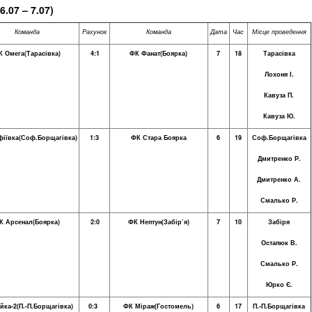
6.
0
7 – 7.07)
Команда
Рахунок
Команда
Дата
Час
Місце проведення
К Омега(Тарасівка)
4:1
ФК Фанат(Боярка)
7
18
Тарасівка
Лохоня І.
Кавуза П.
Кавуза Ю.
іївка(Соф.Борщагівка)
1:3
ФК Стара Боярка
6
19
Соф.Борщагівка
Дмитренко Р.
Дмитренко А.
Смалько Р.
К Арсенал(Боярка)
2:0
ФК Нептун(Забір’я)
7
10
Забіря
Остапюк В.
Смалько Р.
Юрко Є.
йка-2(П.-П.Борщагівка)
0:3
ФК Міраж(Гостомель)
6
17
П.-П.Борщагівка