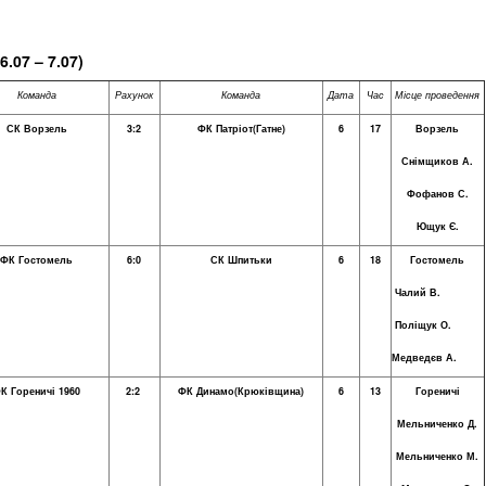
6.
0
7 – 7.07)
Команда
Рахунок
Команда
Дата
Час
Місце проведення
СК Ворзель
3:2
ФК Патріот(Гатне)
6
17
Ворзель
Снімщиков А.
Фофанов С.
Ющук Є.
ФК Гостомель
6:0
СК Шпитьки
6
18
Гостомель
Чалий В.
Поліщук О.
Медведєв А.
К Гореничі 1960
2:2
ФК Динамо(Крюківщина)
6
13
Гореничі
Мельниченко Д.
Мельниченко М.