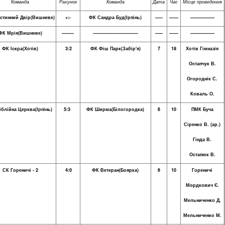
Команда
Рахунок
Команда
Дата
Час
Місце проведення
стинний Двір(Вишневе)
+:-
ФК Сандра Буд(Ірпінь)
-----
------
----------------
ФК Мрія(Вишневе)
--------
------------------------------
-----
------
----------------
ФК Іскра(Хотів)
3:2
ФК Фіш Парк(Забір'я)
7
18
Хотів Гімназія
Остапчук В.
Огороднік С.
Коваль О.
іблійна Церква(Ірпінь)
5:3
ФК Ширма(Білогородка)
6
10
ПМК Буча
Сіренко В. (ар.)
Гінда В.
Остапюк В.
С
К Гореничі - 2
4:0
ФК Ветеран(Боярка)
6
10
Гореничі
Мордкович Є.
Мельниченко Д.
Мельниченко М.