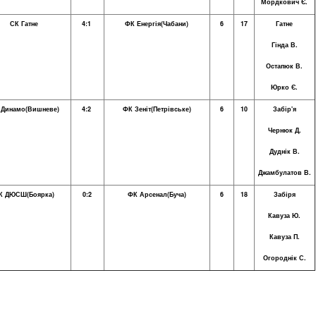
Мордкович Є.
СК Гатне
4:1
ФК Енергія(Чабани)
6
17
Гатне
Гінда В.
Остапюк В.
Юрко Є.
 Динамо(Вишневе)
4:2
ФК Зеніт(Петрівське)
6
10
Забір'я
Чернюк Д.
Дуднік В.
Джамбулатов В.
К ДЮСШ(Боярка)
0:2
ФК Арсенал
(Буча)
6
18
Забіря
Кавуза Ю.
Кавуза П.
Огороднік С.