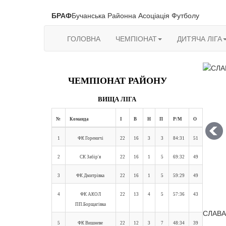
БРАФ
Бучанська Районна Асоціація Футболу
ГОЛОВНА
ЧЕМПІОНАТ
ДИТЯЧА ЛІГА
ЧЕМПІОНАТ РАЙОНУ
ВИЩА ЛІГА
№
Команда
І
В
Н
П
Р/М
О
1
ФК Гореничі
22
16
3
3
84:31
51
2
СК Забір'я
22
16
1
5
69:32
49
3
ФК Дмитрівка
22
16
1
5
59:29
49
4
ФК АКОЛ
22
13
4
5
57:36
43
ПП.Борщагівка
СЛАВА 
5
ФК Вишневе
22
12
3
7
48:34
39