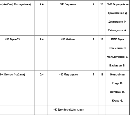
офія(Соф.Борщагівка)
2:4
ФК Гореничі
7
18
П.-П.Борщагівка
Трохименко Д.
Дмитренко Р.
Снімщиков А.
фія" Соф.Борщагівка Переможець XVI Меморіалу Чанових сезону
ФК Буча-03
1:4
ФК Чабани
7
18
ПМК Буча
026
Юхименко О.
Мельниченко Д.
Васільєв В.
ФК Колос (Чабани)
0:4
ФК Мироцьке
7
18
Новосілки
Гінда В.
Остапюк В.
Юрко Є.
-----------------------------
---------
ФК Джуніорс(Шпитьки)
-----
-----
--------------------