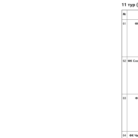
1
1 тур (
№
61
Ф
62
ФК Соф
63
Ф
64
ФК Ча