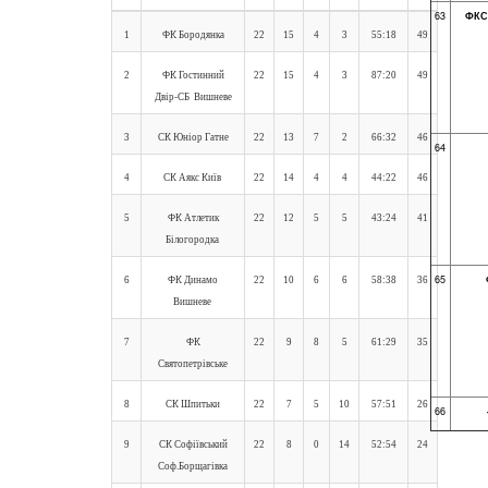
63
ФКС
1
ФК Бородянка
22
15
4
3
55:18
49
2
ФК Гостинний
22
15
4
3
87:20
49
Двір-СБ Вишневе
СК "Со
3
СК Юніор Гатне
22
13
7
2
66:32
46
64
2025/2
4
СК Аякс Київ
22
14
4
4
44:22
46
5
ФК Атлетик
22
12
5
5
43:24
41
Білогородка
65
6
ФК Динамо
22
10
6
6
58:38
36
Вишневе
7
ФК
22
9
8
5
61:29
35
Святопетрівське
8
СК Шпитьки
22
7
5
10
57:51
26
66
9
СК Софіївський
22
8
0
14
52:54
24
Соф.Борщагівка