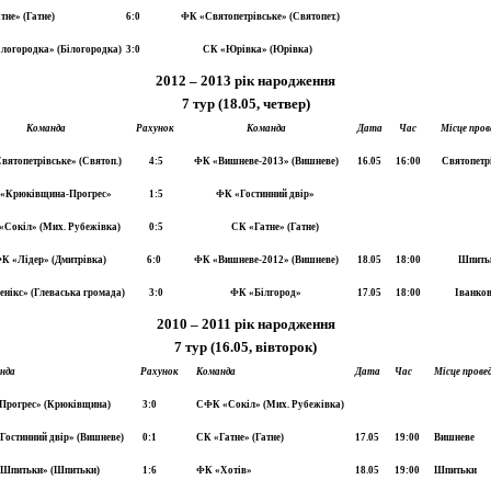
тне» (Гатне)
6:0
ФК «Святопетрівське» (Святопет.)
логородка» (Білогородка)
3:0
СК «Юрівка» (Юрівка)
2012 – 2013 рік народження
7 тур (18.05, четвер)
Команда
Рахунок
Команда
Дата
Час
Місце пров
вятопетрівське» (Святоп.)
4:5
ФК «Вишневе-2013» (Вишневе)
16.05
16:00
Святопетр
«Крюківщина-Прогрес»
1:5
ФК «Гостинний двір»
Сокіл» (Мих. Рубежівка)
0:5
СК «Гатне» (Гатне)
К «Лідер» (Дмитрівка)
6:0
ФК «Вишневе-2012» (Вишневе)
18.05
18:00
Шпить
нікс» (Глеваська громада)
3:0
ФК «Білгород»
17.05
18:00
Іванков
2010 – 2011 рік народження
7 тур (16.05, вівторок)
нда
Рахунок
Команда
Дата
Час
Місце прове
Прогрес» (Крюківщина)
3:0
СФК «Сокіл» (Мих. Рубежівка)
Гостинний двір» (Вишневе)
0:1
СК «Гатне» (Гатне)
17.05
19:00
Вишневе
Шпитьки» (Шпитьки)
1:6
ФК «Хотів»
18.05
19:00
Шпитьки