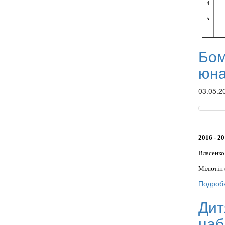
4
5
Бом
юна
03.05.2
2016 - 20
Власенко
Мілютін 
Подробн
Дит
наб