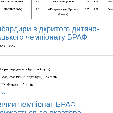
ФК «Талант» (Глеваха)
0:1
ФК «Хотів» (Хотів)
12.05
11:00
Глев
ДЮСШ-25 (Київ)
0:3
ФК «Крюківщина-Прогрес»
13.05
12:30
Вишн
(Крюків.)
бардири відкритого дитячо-
цького чемпіонату БРАФ
023 13:26
17 рік народження (дані за 4 тури)
 Владислав (ФК «Спорткідс») – 23 голів
(ФК «Нива») – 15 голів
ее...
ячий чемпіонат БРАФ
лижається до екватора...