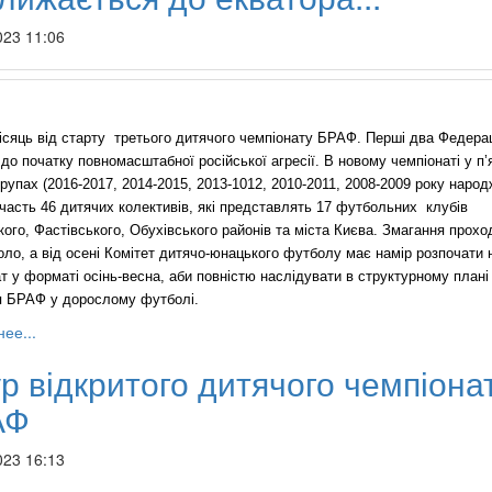
023 11:06
сяць від старту третього дитячого чемпіонату БРАФ. Перші два Федера
до початку повномасштабної російської агресії. В новому чемпіонаті у п’
групах (2016-2017, 2014-2015, 2013-1012, 2010-2011, 2008-2009 року народ
часть 46 дитячих колективів, які представлять 17 футбольних клубів
ого, Фастівського, Обухівського районів та міста Києва. Змагання прох
оло, а від осені Комітет дитячо-юнацького футболу має намір розпочати 
т у форматі осінь-весна, аби повністю наслідувати в структурному плані
я БРАФ у дорослому футболі.
ее...
ур відкритого дитячого чемпіона
АФ
023 16:13