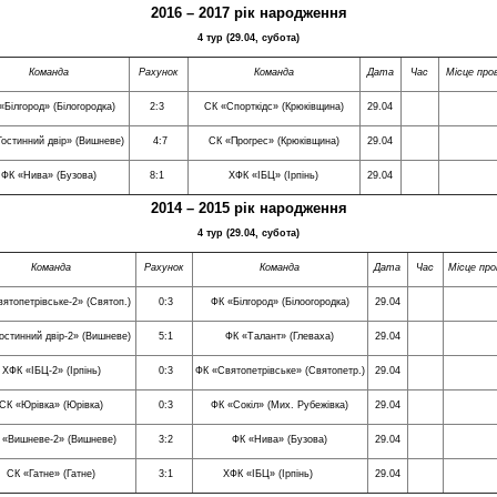
2016 – 2017 рік народження
4
тур (
29.04, субота
)
Команда
Рахунок
Команда
Дата
Час
Місце про
«Білгород» (Білогородка)
2:3
СК «Спорткідс» (Крюківщина)
29.04
остинний двір» (Вишневе)
4:7
СК «Прогрес» (Крюківщина)
29.04
ФК «Нива» (Бузова)
8:1
ХФК «ІБЦ» (Ірпінь)
29.04
2014 – 2015 рік народження
4
тур (29.04, субота)
Команда
Рахунок
Команда
Дата
Час
Місце про
ятопетрівське-2» (Святоп.)
0:3
ФК «Білгород» (Білоогородка)
29.04
остинний двір-2» (Вишневе)
5:1
ФК «Талант» (Глеваха)
29.04
ХФК «ІБЦ-2» (Ірпінь)
0:3
ФК «Святопетрівське» (Святопетр.)
29.04
СК «Юрівка» (Юрівка)
0:3
ФК «Сокіл» (Мих. Рубежівка)
29.04
 «Вишневе-2» (Вишневе)
3:2
ФК «Нива» (Бузова)
29.04
СК «Гатне» (Гатне)
3:1
ХФК «ІБЦ» (Ірпінь)
29.04