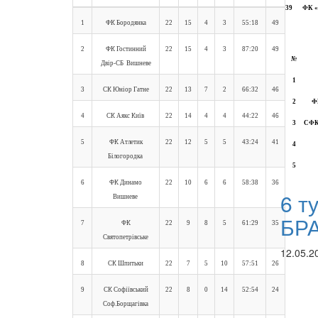
39
ФК «
1
ФК Бородянка
22
15
4
3
55:18
49
2
ФК Гостинний
22
15
4
3
87:20
49
№
Двір-СБ Вишневе
1
3
СК Юніор Гатне
22
13
7
2
66:32
46
2
Ф
4
СК Аякс Київ
22
14
4
4
44:22
46
3
СФК 
5
ФК Атлетик
22
12
5
5
43:24
41
4
Білогородка
5
6
ФК Динамо
22
10
6
6
58:38
36
6 т
Вишневе
БР
7
ФК
22
9
8
5
61:29
35
Святопетрівське
12.05.2
8
СК Шпитьки
22
7
5
10
57:51
26
9
СК Софіївський
22
8
0
14
52:54
24
Соф.Борщагівка