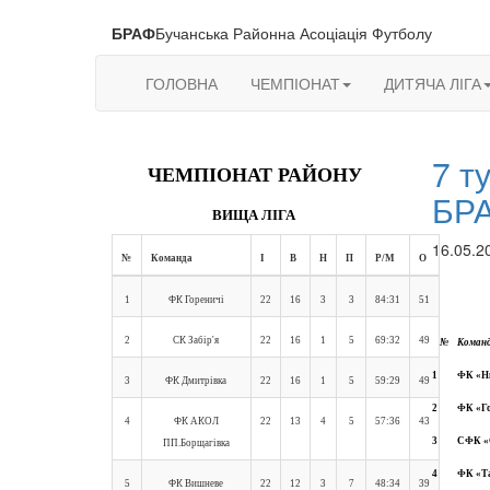
БРАФ
Бучанська Районна Асоціація Футболу
ГОЛОВНА
ЧЕМПІОНАТ
ДИТЯЧА ЛІГА
7 т
ЧЕМПІОНАТ РАЙОНУ
БР
ВИЩА ЛІГА
16.05.2
№
Команда
І
В
Н
П
Р/М
О
1
ФК Гореничі
22
16
3
3
84:31
51
2
СК Забір'я
22
16
1
5
69:32
49
№
Коман
1
ФК «Ни
3
ФК Дмитрівка
22
16
1
5
59:29
49
2
ФК «Го
4
ФК АКОЛ
22
13
4
5
57:36
43
3
СФК «С
ПП.Борщагівка
4
ФК «Та
5
ФК Вишневе
22
12
3
7
48:34
39