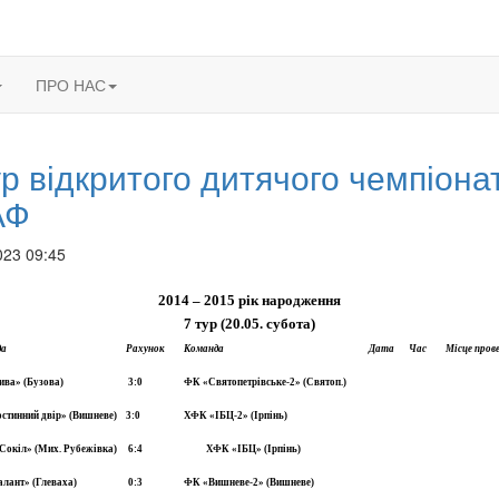
ПРО НАС
ур відкритого дитячого чемпіона
АФ
023 09:45
2014 – 2015 рік народження
7 тур (20.05. субота)
да
Рахунок
Команда
Дата
Час
Місце пров
ва» (Бузова)
3:0
ФК «Святопетрівське-2» (Святоп.)
стинний двір» (Вишневе)
3:0
ХФК «ІБЦ-2» (Ірпінь)
окіл» (Мих. Рубежівка)
6:4
ХФК «ІБЦ» (Ірпінь)
лант» (Глеваха)
0:3
ФК «Вишневе-2» (Вишневе)