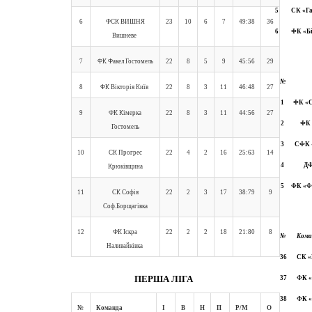
5
СК «Га
6
ФСК ВИШНЯ
23
10
6
7
49:38
36
6
ФК «Бі
Вишневе
7
ФК Факел Гостомель
22
8
5
9
45:56
29
№
8
ФК Вікторія Київ
22
8
3
11
46:48
27
1
ФК «С
9
ФК Кімерка
22
8
3
11
44:56
27
2
ФК 
Гостомель
3
СФК «
10
СК Прогрес
22
4
2
16
25:63
14
4
ДФ
Крюківщина
5
ФК «Фе
11
СК Софія
22
2
3
17
38:79
9
Соф.Борщагівка
12
ФК Іскра
22
2
2
18
21:80
8
№
Кома
Наливайківка
36
СК «
ПЕРША ЛІГА
37
ФК «
38
ФК «
№
Команда
І
В
Н
П
Р/М
О