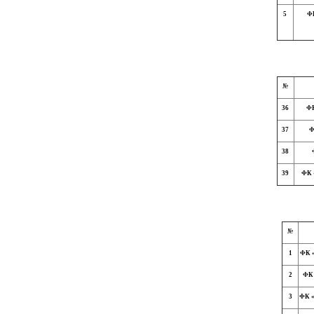
5
ФК
№
36
ФК
37
Ф
38
39
ФК 
№
1
ФК «
2
ФК 
3
ФК «