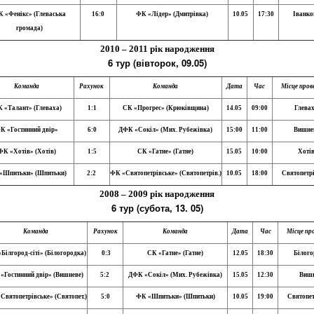
 «Фенікс» (Глеваська
16:0
ФК «Лідер» (Дмитрівка)
10.05
17:30
Іванко
громада)
2010 – 2011 рік народження
6 тур (вівторок, 09.05)
Команда
Рахунок
Команда
Дата
Час
Місце пров
 «Талант» (Глеваха)
1:1
СК «Прогрес» (Крюківщина)
14.05
09:00
Глева
К «Гостинний двір»
6:0
ДФК «Сокіл» (Мих. Рубежівка)
15:00
11:00
Вишне
ФК «Хотів» (Хотів)
1:5
СК «Гатне» (Гатне)
15.05
10:00
Хоті
«Шпитьки» (Шпитьки)
2:2
ФК «Святопетрівське» (Святопетрів.)
10.05
18:00
Святопетр
2008 – 2009 рік народження
6 тур (субота, 13. 05)
Команда
Рахунок
Команда
Дата
Час
Місце пр
Білгород-сіті» (Білогородка)
0:3
СК «Гатне» (Гатне)
12.05
18:30
Білого
«Гостинний двір» (Вишневе)
5:2
ДФК «Сокіл» (Мих. Рубежівка)
15.05
12:30
Вишн
Святопетрівське» (Святопет.)
5:0
ФК «Шпитьки» (Шпитьки)
10.05
19:00
Святопет