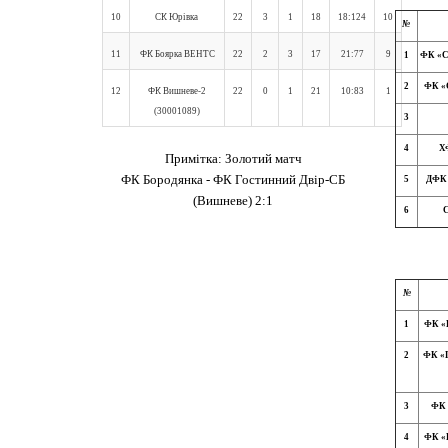
10
СК Юрівка
22
3
1
18
18:124
10
№
11
ФК Боярка ВЕНТС
22
2
3
17
21:77
9
1
ФК «Св
2
ФК «С
12
ФК Вишневе-2
22
0
1
21
10:83
1
(30001089)
3
4
ХФ
Примітка: Золотий матч
ФК Бородянка - ФК Гостинний Двір-СБ
5
ДФК 
(Вишневе) 2:1
6
С
№
1
ФК «
2
ФК «Г
3
ФК 
4
ФК «