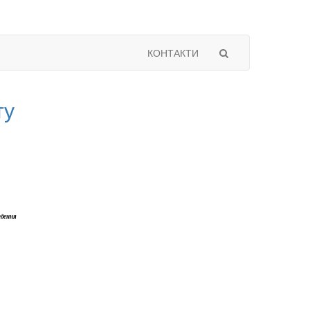
КОНТАКТИ
ту
едення