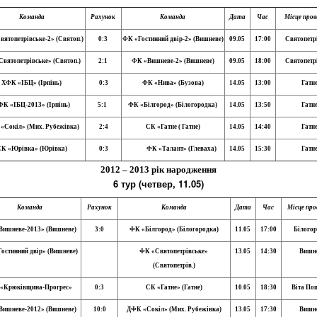
Команда
Рахунок
Команда
Дата
Час
Місце пров
ятопетрівське-2» (Святоп.)
0:3
ФК «Гостинний двір-2» (Вишневе)
09.05
17:00
Святопетр
вятопетрівське» (Святоп.)
2:1
ФК «Вишневе-2» (Вишневе)
09.05
18:00
Святопетр
ХФК «ІБЦ» (Ірпінь)
0:3
ФК «Нива» (Бузова)
14.05
13:00
Гатн
К «ІБЦ-2013» (Ірпінь)
5:1
ФК «Білгород» (Білогородка)
14.05
13:50
Гатн
«Сокіл» (Мих. Рубежівка)
2:4
СК «Гатне ( Гатне)
14.05
14:40
Гатн
К «Юрівка» (Юрівка)
0:3
ФК «Талант» (Глеваха)
14.05
15:30
Гатн
2012 – 2013 рік народження
6 тур (четвер, 11.05)
Команда
Рахунок
Команда
Дата
Час
Місце про
Вишневе-2013» (Вишневе)
3:0
ФК «Білгород» (Білогородка)
11.05
17:00
Білого
остинний двір» (Вишневе)
ФК «Святопетрівське»
13.05
14:30
Вишн
(Святопетрів.)
«Крюківщина-Прогрес»
0:3
СК «Гатне» (Гатне)
10.05
18:30
Віта По
Вишневе-2012» (Вишневе)
10:0
ДФК «Сокіл» (Мих. Рубежівка)
13.05
17:30
Вишн