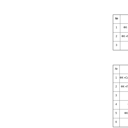
№
1
ФК 
2
ФК «Г
3
№
1
ФК «Св
2
ФК «Г
3
4
5
ФК
6