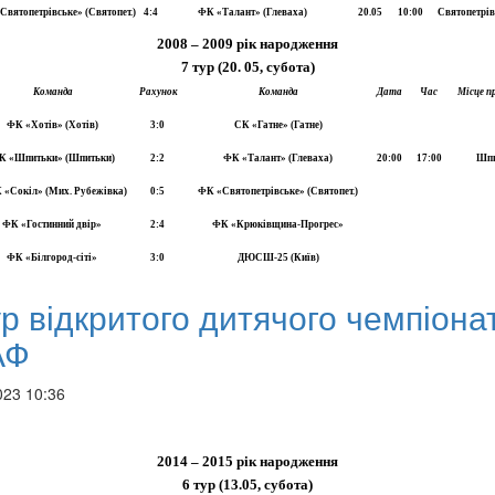
Святопетрівське» (Святопет.)
4:4
ФК «Талант» (Глеваха)
20.05
10:00
Святопетрів
2008 – 2009 рік народження
7 тур (20. 05, субота)
Команда
Рахунок
Команда
Дата
Час
Місце п
ФК «Хотів» (Хотів)
3:0
СК «Гатне» (Гатне)
К «Шпитьки» (Шпитьки)
2:2
ФК «Талант» (Глеваха)
20:00
17:00
Шпи
«Сокіл» (Мих. Рубежівка)
0:5
ФК «Святопетрівське» (Святопет.)
ФК «Гостинний двір»
2:4
ФК «Крюківщина-Прогрес»
ФК «Білгород-сіті»
3:0
ДЮСШ-25 (Київ)
ур відкритого дитячого чемпіона
АФ
023 10:36
2014 – 2015 рік народження
6 тур (13.05, субота)