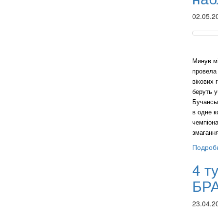
02.05.2
Минув мі
провела 
вікових 
беруть у
Бучанськ
в одне к
чемпіона
змаганн
Подробн
4 т
БР
23.04.2