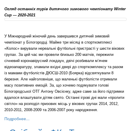
Огляд останніх турів дитячого зимового чемпіонату Winter
Cup — 2020-2021
У Міжнародний жіночий день завершився дитячий зимовий
чемпіонат у Білогородці. Майже три місяці в спорткомплексі
«Колос» вирували нереальні футбольні пристрасті у шести вікових
групах. За цей час ми провели близько 200 матчів, пережили
січневий коронавірусний локдаун, двічі розбивали м’ячем
відеоапаратуру, зламали вхідні двері до спорткомплексу та разом
із мамами футболістів ДЮСШ-2010 (Боярка) відсвяткували 8
березня. Але найголовніше, що маленькі футболісти отримали
масу позитивних емоцій. За, що хочемо подякувати голові
Білогородської ОТГ Антону Овсієнку, адже саме за його підтримки
вдалося влаштувати дітям свято. Останні ігрові дні мали «пролити
світло» на розподіл призових місць у вікових групах 2014, 2012,
2010-2011, 2008-2009 та 2006-2007 року народження.
Подробнее...