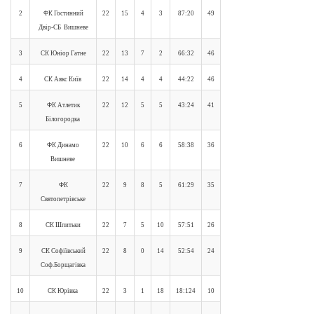
2
ФК Гостинний
22
15
4
3
87:20
49
Двір-СБ Вишневе
3
СК Юніор Гатне
22
13
7
2
66:32
46
4
СК Аякс Київ
22
14
4
4
44:22
46
5
ФК Атлетик
22
12
5
5
43:24
41
Білогородка
6
ФК Динамо
22
10
6
6
58:38
36
Вишневе
7
ФК
22
9
8
5
61:29
35
Святопетрівське
8
СК Шпитьки
22
7
5
10
57:51
26
9
СК Софіївський
22
8
0
14
52:54
24
Соф.Борщагівка
10
СК Юрівка
22
3
1
18
18:124
10