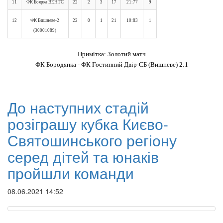
11
ФК Боярка ВЕНТС
22
2
3
17
21:77
9
12
ФК Вишневе-2
22
0
1
21
10:83
1
(30001089)
Примітка: Золотий матч
ФК Бородянка - ФК Гостинний Двір-СБ (Вишневе) 2:1
До наступних стадій
розіграшу кубка Києво-
Святошинського регіону
серед дітей та юнаків
пройшли команди
08.06.2021 14:52