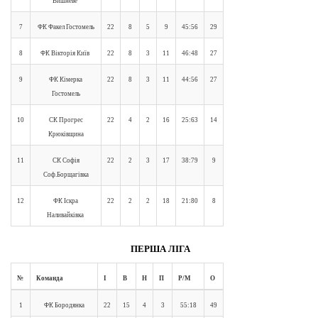
Вишневе
7
ФК Факел Гостомель
22
8
5
9
45:56
29
8
ФК Вікторія Київ
22
8
3
11
46:48
27
9
ФК Кімерка
22
8
3
11
44:56
27
Гостомель
10
СК Прогрес
22
4
2
16
25:63
14
Крюківщина
11
СК Софія
22
2
3
17
38:79
9
Соф.Борщагівка
12
ФК Іскра
22
2
2
18
21:80
8
Наливайківка
ПЕРША ЛІГА
№
Команда
І
В
Н
П
Р/М
О
1
ФК Бородянка
22
15
4
3
55:18
49