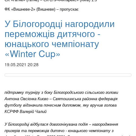
ФК «Вишневе-2» (Вишневе) – пропускає
У Білогородці нагородили
переможців дитячого -
юнацького чемпіонату
«Winter Cup»
19.05.2021 20:28
підтримку турніру з боку Білогородського сільського голови
Антона Овсієнка Києво – Святошинська районна федерація
футболу відзначила почесним дипломом, яку вручив голова
КСРФФ Валерій Чалий
У Білогородці відбулася довгоочікувана подія – нагородження
призерів та переможців дитячо - юнацького чемпіонату з