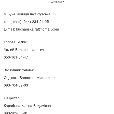
Контакти
м.Буча, вулиця Інститутська, 22
тел.(факс)
(044) 284-24-25
E-mail:
buchanska.raf@gmail.com
Голова БРФФ:
Чалий Валерій Іванович
050-161-04-47
Заступник голови:
Овдієнко Валентин Михайлович
093-704-59-03
Секретар:
Карабкіна Каріна Вадимівна
093-209-30-81