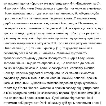
ми писали, що на «бронзу» тут претендували ФК «Вишневе» та СК
«Прогрес». Між ними була різниця в один бал на користь вишнівчан.
Після завершального туру все так і залишилося, бо обидва клуби
програли свої матчі чемпіонам і віце-чемпіонам. У вишнівському
дербі сильнішими виявилися підопічні Олександра Юхименка, які
переграли своїх опонентів з рахунком 4:3. Але варто відзначити, що
третя команда турніру поступилася чемпіону, хіба що за рахунком,
у всьому іншому – ні! Перший тайм пройшов під диктовку «дворян»
і логічно завершився з рахунком 3:0. Голи на свій рахунок записали
Олег Чалий (5, 18) та Лев Скрипиць (15). У другому таймі все
перевернулося в бік ФК «Вишневе». Маленькі футболісти
тренерського тандему Дениса Попадюхи та Андрія Галущенка
заграли більш швидше та агресивніше, що призвело до певної
паніки в рядах чемпіона. Голи не забарилися, спочатку Кирило
Свистун класним ударом зі штрафного на 24 хвилині скоротив
рахунок до двох м’ячів, а на 30 хвилині Максим Капалкін зробив
його мінімальним. «Дворяни» миттєво відповіли дещо курйозним
голом від Олега Чалого. Хлопчина пробив зопалу від центра поля,
а м’яч зрадливо поміж ніг закотився у ворота. Далі пішла емоційна
гра на половині поля «гостинки». Одні хотіли відігратися, інші –
втримати свій результат. Успішнішими у цей день виявилися хлопці