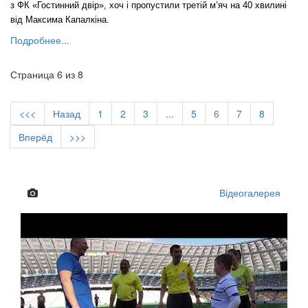
з ФК «Гостинний двір», хоч і пропустили третій м’яч на 40 хвилині
від Максима Капалкіна.
Подробнее...
Страница 6 из 8
<<<
Назад
1
2
3
...
5
6
7
8
Вперёд
>>>
Відеогалерея