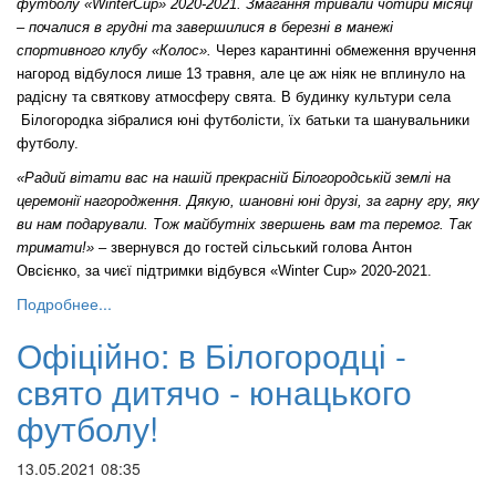
футболу «
Winter
Cup
» 2020-2021.
Змагання тривали чотири місяці
– почалися в грудні та завершилися в березні
в
манежі
спортивного клубу «Колос».
Через карантинні обмеження вручення
нагород відбулося лише 13 травня, але це аж ніяк не вплинуло на
радісну та святкову атмосферу свята. В будинку культури села
Білогородка зібралися юні футболісти, їх батьки та шанувальники
футболу.
«
Радий вітати вас на нашій прекрасній Білогородській землі на
церемонії нагородження. Дякую, шановні юні друзі, за гарну гру, яку
ви нам подарували. Тож майбутніх звершень вам та перемог.
Так
тримати!
»
– звернувся до гостей сільський голова Антон
Овсієнко, за чиєї підтримки відбувся «Winter Cup» 2020-2021.
Подробнее...
Офіційно: в Білогородці -
свято дитячо - юнацького
футболу!
13.05.2021 08:35