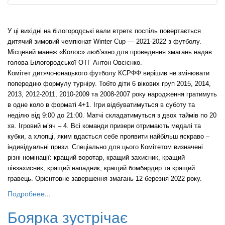
У ці вихідні на білогородські вали втретє поспіль повертається
дитячий зимовий чемпіонат Winter Cup — 2021-2022 з футболу.
Місцевий манеж «Колос» люб’язно для проведення змагань надав
голова Білогородської ОТГ Антон Овсієнко.
Комітет дитячо-юнацького футболу КСРФФ вирішив не змінювати
попередню формулу турніру. Тобто діти 6 вікових груп 2015, 2014,
2013, 2012-2011, 2010-2009 та 2008-2007 року народження гратимуть
в одне коло в форматі 4+1. Ігри відбуватимуться в суботу та
неділю від 9:00 до 21:00. Матчі складатимуться з двох таймів по 20
хв. Ігровий м’яч – 4. Всі команди призери отримають медалі та
кубки, а хлопці, яким вдасться себе проявити найбільш яскраво –
індивідуальні призи. Спеціально для цього Комітетом визначені
різні номінації: кращий воротар, кращий захисник, кращий
півзахисник, кращий нападник, кращий бомбардир та кращий
гравець. Орієнтовне завершення змагань 12 березня 2022 року.
Подробнее...
Боярка зустрічає