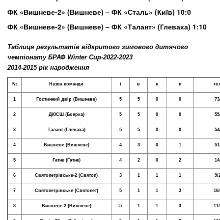
ФК «Вишневе-2» (Вишневе) – ФК «Сталь» (Київ) 10:0
ФК «Вишневе-2» (Вишневе) – ФК «Талант» (Глеваха) 1:10
Таблиця результатів відкритого зимового дитячого
чемпіонату БРАФ Winter Cup-2022-2023
2014-2015 рік народження
№
Назва команди
і
в
н
п
го
1
Гостинний двір (Вишневе)
5
5
0
0
73
2
ДЮСШ (Боярка)
5
5
0
0
55
3
Талант (Глеваха)
5
5
0
0
54
4
Вишневе (Вишневе)
4
3
0
1
51
5
Гатне (Гатне)
4
2
0
2
14
6
Святопетрівське-2 (Святоп)
3
1
1
1
9/
7
Святопетрівське (Святопет)
5
1
1
3
16
8
Вишневе-2 (Вишневе)
5
1
1
3
11