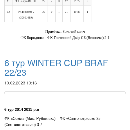
11
ФК Боярка ВЕНТС
22
2
3
17
21:77
9
12
ФК Вишневе-2
22
0
1
21
10:83
1
(30001089)
Примітка: Золотий матч
ФК Бородянка - ФК Гостинний Двір-СБ (Вишневе) 2:1
6 тур WINTER CUP BRAF
22/23
10.02.2023 19:16
6 тур 2014-2015 р.н
ФК «Сокіл» (Мих. Рубежівка) – ФК «Святопетріське-2»
(Святопетрівське) 3:7