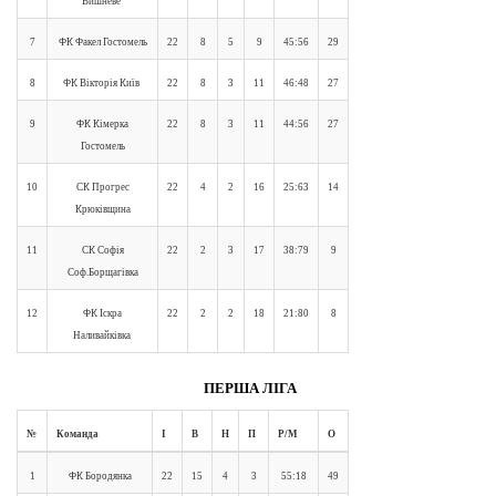
Вишневе
7
ФК Факел Гостомель
22
8
5
9
45:56
29
8
ФК Вікторія Київ
22
8
3
11
46:48
27
9
ФК Кімерка
22
8
3
11
44:56
27
Гостомель
10
СК Прогрес
22
4
2
16
25:63
14
Крюківщина
11
СК Софія
22
2
3
17
38:79
9
Соф.Борщагівка
12
ФК Іскра
22
2
2
18
21:80
8
Наливайківка
ПЕРША ЛІГА
№
Команда
І
В
Н
П
Р/М
О
1
ФК Бородянка
22
15
4
3
55:18
49