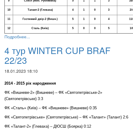
9
Сокіл (Мих. Рубежівка)
5
1
1
3
16
10
Талант-2 (Глеваха)
4
1
0
3
2/
11
Гостинний двір-2 (Вишн.)
5
1
0
4
11
12
Сталь (Київ)
5
0
0
5
1/
Подробнее...
4 тур WINTER CUP BRAF
22/23
18.01.2023 18:10
2014 - 2015 рік народження
ФК «Вишневе-2» (Вишневе) – ФК «Святопетрівське-2»
(Святопетрівське) 3:3
ФК «Сталь» (Київ) – ФК «Вишневе» (Вишневе) 0:35
ФК «Святопетрівське» (Святопетрівське) – ФК «Талант» (Талант) 2:6
ФК «Талант-2» (Глеваха) – ДЮСШ (Боярка) 0:12