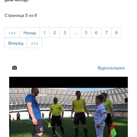
Страница 5 из 8
<<<
Назад
1
2
3
...
5
6
7
8
Вперёд
>>>
Відеогалерея