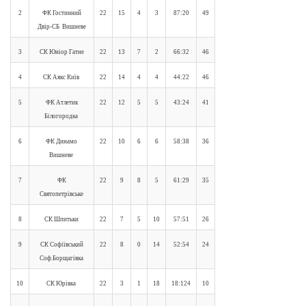
2
ФК Гостинний
22
15
4
3
87:20
49
Двір-СБ Вишневе
3
СК Юніор Гатне
22
13
7
2
66:32
46
4
СК Аякс Київ
22
14
4
4
44:22
46
5
ФК Атлетик
22
12
5
5
43:24
41
Білогородка
6
ФК Динамо
22
10
6
6
58:38
36
Вишневе
7
ФК
22
9
8
5
61:29
35
Святопетрівське
8
СК Шпитьки
22
7
5
10
57:51
26
9
СК Софіївський
22
8
0
14
52:54
24
Соф.Борщагівка
10
СК Юрівка
22
3
1
18
18:124
10